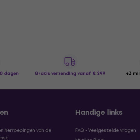
30 dagen
Gratis verzending
vanaf € 299
+3 mil
len
Handige links
en herroepingen van de
FAQ - Veelgestelde vragen
omst