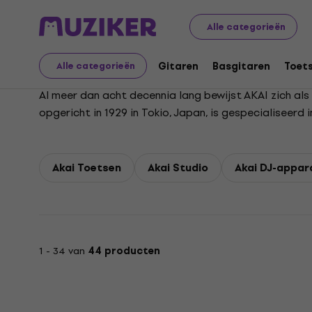
Akai
Alle categorieën
Gitaren
Basgitaren
Toet
Alle categorieën
Al meer dan acht decennia lang bewijst AKAI zich als 
opgericht in 1929 in Tokio, Japan, is gespecialiseer
videotechnologie.
Akai Toetsen
Akai Studio
Akai DJ-appar
1 - 34 van
44 producten