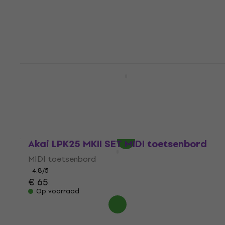
toetsenbord (Alleen uitgepakt)
MIDI toetsenbord
€ 103
Op voorraad
Akai MPK Mini Plus SET MIDI toetsenbord
Black
MIDI toetsenbord
4,9
/5
€ 163
Op voorraad
Akai LPK25 MKII SET MIDI toetsenbord
MIDI toetsenbord
4,8
/5
€ 65
Op voorraad