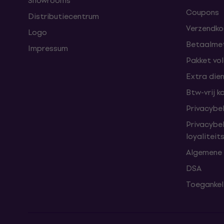
Showrooms
Coupons
Distributiecentrum
Verzendkos
Logo
Betaalme
Impressum
Pakket vo
Extra die
Btw-vrij k
Privacybe
Privacybe
loyalitei
Algemene
DSA
Toegankeli