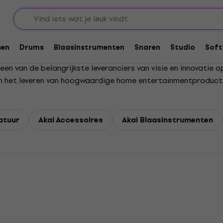
sen
Drums
Blaasinstrumenten
Snaren
Studio
Soft
een van de belangrijkste leveranciers van visie en innovatie
d in het leveren van hoogwaardige home entertainmentproducte
atuur
Akai Accessoires
Akai Blaasinstrumenten