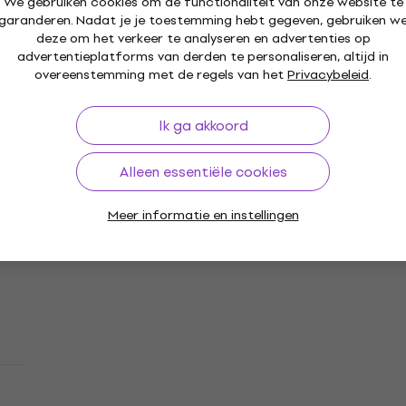
We gebruiken cookies om de functionaliteit van onze website te
Alleen uitgepakt
garanderen. Nadat je je toestemming hebt gegeven, gebruiken w
Akai MPK Mini MK4 Basic SET Gray MIDI
deze om het verkeer te analyseren en advertenties op
toetsenbord
advertentieplatforms van derden te personaliseren, altijd in
overeenstemming met de regels van het
Privacybeleid
.
MIDI toetsenbord
5
/5
Ik ga akkoord
€ 125
Op voorraad
Alleen essentiële cookies
Nieuw
Basic SET
Akai MPC Studio MK2 Groovebox (Alleen
Meer informatie en instellingen
uitgepakt)
Groovebox
€ 180
€ 183,15
Op voorraad
Akai MPK Mini PLAY MK3 Basic SET MIDI