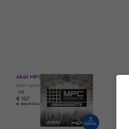
€ 102
met code
MUZMUZ-5
€ 109
Op voorraad
Akai EWI SOLO MIDI-blaasregelaar Black
MIDI-blaasregelaar
4,3
/5
€ 411
met code
MUZMUZ-10
€ 469
Op voorraad
Akai MPC 2 (Digitaal product)
DAW-opnamesoftware
5
/5
€ 107
Beschikbaar voor download