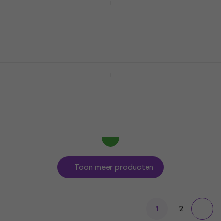
toetsenbord
MIDI toetsenbord
4,7
/5
€ 133
Op voorraad
Akai MPK Mini Plus SET 2 MIDI
toetsenbord Black
MIDI toetsenbord
4,9
/5
€ 155
Op voorraad
Toon meer producten
2
1