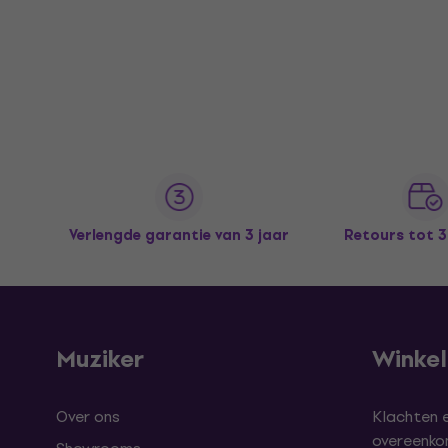
Verlengde garantie van 3 jaar
Retours tot 
Muziker
Winke
Over ons
Klachten 
overeenk