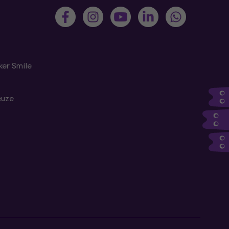
er Smile
euze