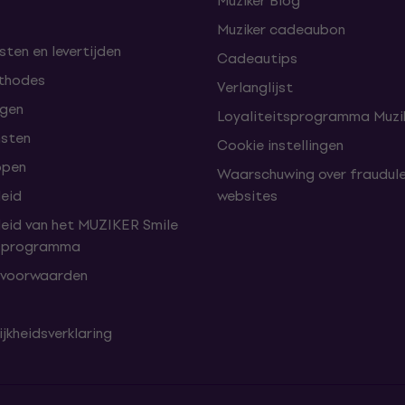
Muziker Blog
Muziker cadeaubon
ten en levertijden
Cadeautips
thodes
Verlanglijst
lgen
Loyaliteitsprogramma Muzik
nsten
Cookie instellingen
open
Waarschuwing over fraudul
leid
websites
leid van het MUZIKER Smile
tsprogramma
 voorwaarden
jkheidsverklaring