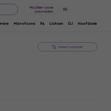
Cadeautips
FAQ
Muziker Blog
Muziker-zone
BE
Aanmelden
ware
Microfoons
PA
Lichten
DJ
Hoofdtelefoons
Meest populair
al
Yamaha P-225B Cover SET
Digitaal stagepiano Black