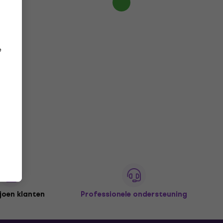
e
joen klanten
Professionele ondersteuning