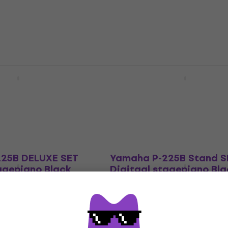
epiano
Digitaal stagepiano
4,9
/5
€ 579
Op voorraad
25B Deluxe Cover
Yamaha P-225WH Deluxe
l stagepiano Black
SET Digitaal stagepian
epiano
Digitaal stagepiano
4,9
/5
€ 879
Op voorraad
25B DELUXE SET
Yamaha P-225B Stand S
agepiano Black
Digitaal stagepiano Bla
epiano
Digitaal stagepiano
4,9
/5
€ 726
Op voorraad