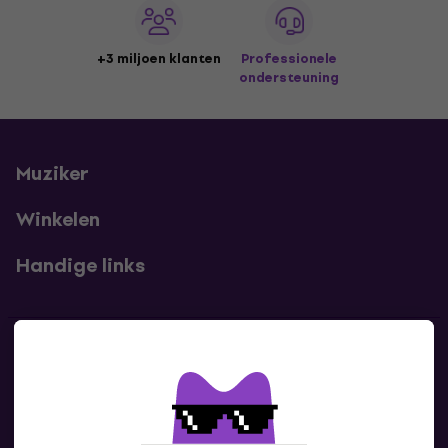
+3 miljoen klanten
Professionele
ondersteuning
Muziker
Winkelen
Handige links
Contact
Neem contact met ons op