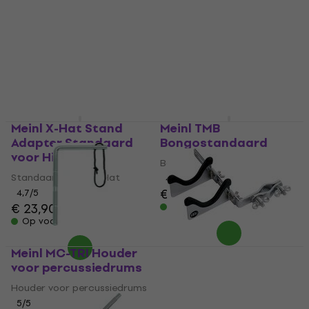
Meinl X-Hat Stand
Meinl TMB
Adapter Standaard
Bongostandaard
voor Hi-Hat
Bongostandaard
Standaard voor Hi-Hat
4,7
/5
€ 171
4,7
/5
€ 23,90
Op voorraad
Op voorraad
Meinl MC-TRI Houder
Meinl MC-SH Houder
voor percussiedrums
voor percussiedrums
Houder voor percussiedrums
Houder voor percussiedrums
5
/5
5
/5