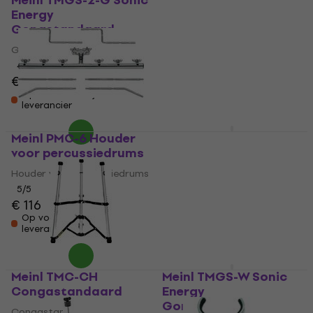
Meinl TMGS-2-G Sonic
Meinl TMD
Energy
Djembestandaard
Gongstandaard
Djembestandaard
Gongstandaard
5
/5
€ 181
€ 187
4,3
/5
€ 92
Op voorraad bij de
leverancier
Op voorraad bij de
leverancier
Meinl PMC-6 Houder
Meinl Sonic Energy
voor percussiedrums
Round 32"
Gongstandaard
Houder voor percussiedrums
Gongstandaard
5
/5
€ 116
€ 223
Op voorraad bij de
Op voorraad bij de
leverancier
leverancier
Meinl TMC-CH
Meinl TMGS-W Sonic
Congastandaard
Energy
Gongstandaard
Congastandaard