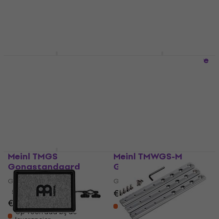
Hardware voor percussie
5
/5
€ 38
€ 40,20
€ 53,50
Op voorraad bij de
Alleen op bestelling
leverancier
Meinl MXH Standaard
Meinl TMCH Hardware
voor Hi-Hat
voor percussie
Standaard voor Hi-Hat
Hardware voor percussie
5
/5
4,3
/5
€ 77
€ 123
€ 128
Op voorraad bij de
Op voorraad bij de
leverancier
leverancier
Meinl TMGS
Meinl TMWGS-M
Gongstandaard
Gongstandaard
Gongstandaard
Gongstandaard
€ 207
5
/5
€ 251
Op voorraad bij de
leverancier
Op voorraad bij de