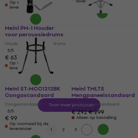
leverancier
Op voorraad bij de
leverancier
Meinl PM-1 Houder
Meinl TMB-S
voor percussiedrums
Bongostandaard
Houder voor percussiedrums
Bongostandaard
5
/5
5
/5
€ 63
€ 161
Op voorraad bij de
Op voorraad bij de
leverancier
leverancier
Meinl ST-MCC1212BK
Meinl TMLTS
Congastandaard
Mengpaneelstandaard
Congastandaard
Mengpaneelstandaard
Toon meer producten
€ 292
€ 299
5
/5
€ 99
Alleen op bestelling
Op voorraad bij de
leverancier
1
2
3