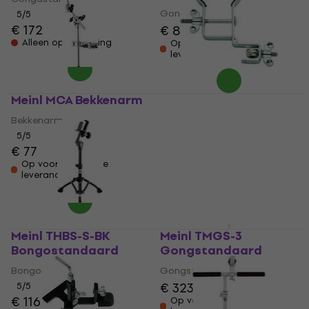
Gongstandaard
5
/5
€ 172
€ 88
€ 90
Alleen op bestelling
Op voorraad bij de
leverancier
Meinl MCA Bekkenarm
Meinl MC-GU Houder
voor percussiedrums
Bekkenarm
Houder voor percussiedrums
5
/5
€ 77
5
/5
€ 32
€ 33,60
Op voorraad bij de
leverancier
Op voorraad bij de
leverancier
Meinl THBS-S-BK
Meinl TMGS-3
Bongostandaard
Gongstandaard
Bongostandaard
Gongstandaard
€ 323
5
/5
€ 116
Op voorraad bij de