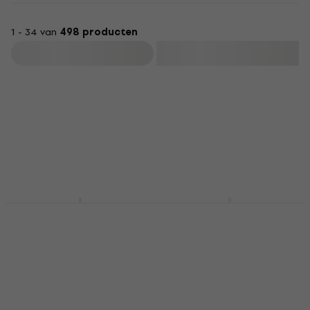
1 - 34 van
498 producten
Filteren
Meinl HCS16C HCS 16"
Meinl HCS14H HCS 14"
Crashbekken
Hi-Hat bekken
Crashbekken
Hi-Hat bekken
4,3
/5
4,6
/5
€ 69
€ 99
Op voorraad
Op voorraad