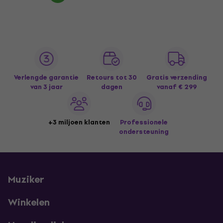
Verlengde garantie
Retours tot 30
Gratis verzending
van 3 jaar
dagen
vanaf € 299
+3 miljoen klanten
Professionele
ondersteuning
Muziker
Winkelen