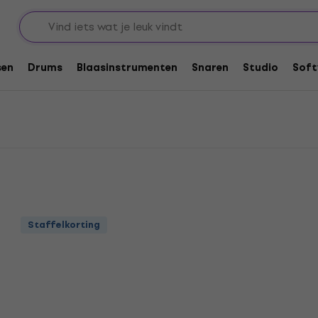
readnought gitaren
 gitaren
sen
Drums
Blaasinstrumenten
Snaren
Studio
Soft
Staffelkorting