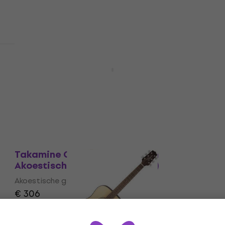
€ 258
€ 340
- 24 %
Op voorraad
Als nieuw
Takamine GD93 Natural Akoestische
gitaar (Zo goed als nieuw)
Akoestische gitaar
€ 254
€ 263
Op voorraad
Als nieuw
Takamine GD20 Natural Satin
Akoestische gitaar (Als nieuw)
Akoestische gitaar
€ 306
Op voorraad