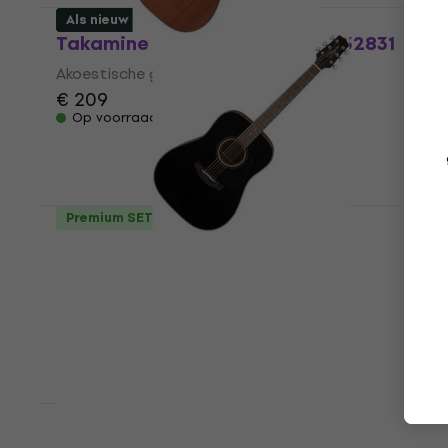
Als nieuw
Takamine 832831 (B-Stock) #832831
Akoestische gitaar
€ 209
Op voorraad
Premium SET
Takamine GD30 Black Akoestische
gitaar (Als nieuw)
Akoestische gitaar
€ 232
€ 241
Op voorraad
Basic SET
Takamine GD30 Premium SET Natural