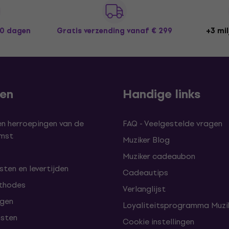
30 dagen
Gratis verzending
vanaf € 299
+3 mil
len
Handige links
en herroepingen van de
FAQ - Veelgestelde vragen
omst
Muziker Blog
Muziker cadeaubon
ten en levertijden
Cadeautips
thodes
Verlanglijst
lgen
Loyaliteitsprogramma Muzik
nsten
Cookie instellingen