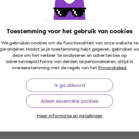
Standard SET
Takamine GD30 Natural Akoestische
gitaar (Als nieuw)
Akoestische gitaar
Toestemming voor het gebruik van cookies
€ 231
We gebruiken cookies om de functionaliteit van onze website te
Op voorraad
garanderen. Nadat je je toestemming hebt gegeven, gebruiken w
deze om het verkeer te analyseren en advertenties op
advertentieplatforms van derden te personaliseren, altijd in
overeenstemming met de regels van het
Als nieuw
Privacybeleid
.
Takamine GD20-NS DELUXE Standard
SET Natural Satin Akoestische gitaar
Ik ga akkoord
Akoestische gitaar
4,7
/5
Alleen essentiële cookies
€ 435
Op voorraad
Meer informatie en instellingen
Basic SET
Takamine GD51 Brown Sunburst