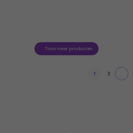
4,7
/5
€ 452
Op voorraad
Toon meer producten
2
1