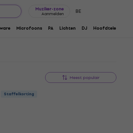
Cadeautips
FAQ
Muziker Blog
Muziker-zone
BE
Aanmelden
ware
Microfoons
PA
Lichten
DJ
Hoofdtelefoons
Meest populair
Staffelkorting