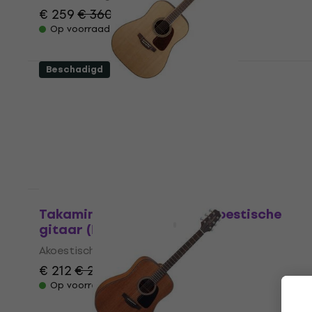
€ 259
€ 360
- 28 %
Op voorraad
Beschadigd
Takamine GD93 Natural Akoestische
gitaar (Alleen uitgepakt)
Akoestische gitaar
€ 314
€ 341
- 8 %
Op voorraad
Als nieuw
Takamine GD93 Natural Akoestische
gitaar (Beschadigd)
Akoestische gitaar
€ 212
€ 223
- 5 %
Op voorraad