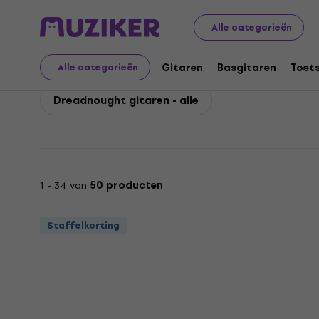
Takamine
Gitaren
Akoestische gitaren
Takamine D
Alle categorieën
Takamine Dreadnought
Gitaren
Basgitaren
Toet
Alle categorieën
Dreadnought gitaren - alle
1 - 34 van
50 producten
Staffelkorting