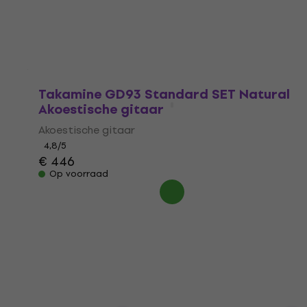
4,8
/5
€ 396
Op voorraad
Takamine GD93 Standard SET Natural
Akoestische gitaar
Akoestische gitaar
4,8
/5
€ 446
Op voorraad