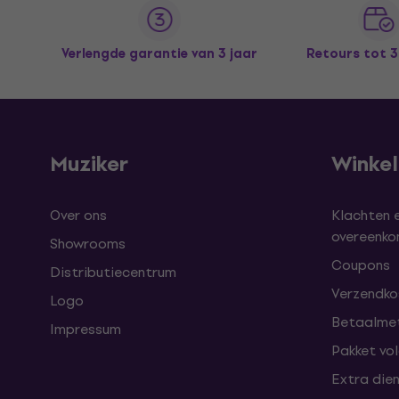
Verlengde garantie van 3 jaar
Retours tot 
Muziker
Winke
Over ons
Klachten 
overeenk
Showrooms
Coupons
Distributiecentrum
Verzendkos
Logo
Betaalme
Impressum
Pakket vo
Extra die