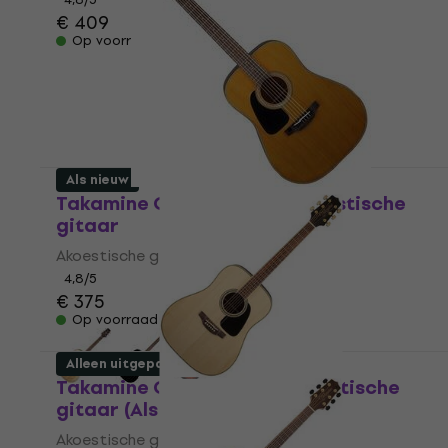
€ 409
Op voorraad
Als nieuw
Takamine GD30 Natural Akoestische
gitaar
Akoestische gitaar
4,8
/5
€ 375
Op voorraad
Alleen uitgepakt
Takamine GD51 Natural Akoestische
gitaar (Als nieuw)
Akoestische gitaar