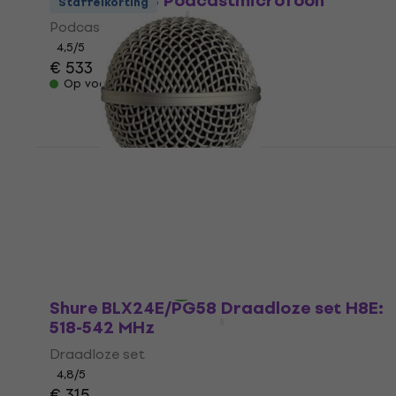
Shure SM7DB Podcastmicrofoon
Staffelkorting
Podcastmicrofoon
4,5
/5
€ 533
Op voorraad
Shure RK143G Windbeschermer
Windbeschermer
4,7
/5
€ 15,90
Op voorraad
Shure BLX24E/PG58 Draadloze set H8E:
518-542 MHz
Draadloze set
4,8
/5
€ 315