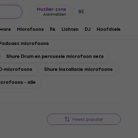
Cadeautips
FAQ
Muziker Blog
Muziker-zone
BE
Aanmelden
ware
Microfoons
PA
Lichten
DJ
Hoofdtelefoons
 Podcast microfoons
Shure Drum en percussie microfoon sets
C-microfoons
Shure Installatie microfoons
crofoons - alle
Meest populair