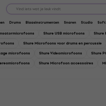
sen
Drums
Blaasinstrumenten
Snaren
Studio
Soft
ensatormicrofoons
Shure USB microfoons
Shure
crofoons
Shure Microfoons voor drums en percussie
tage microfoons
Shure Videomicrofoons
Shure P
tereomicrofoons
Shure Microfoon accessoires
Mi