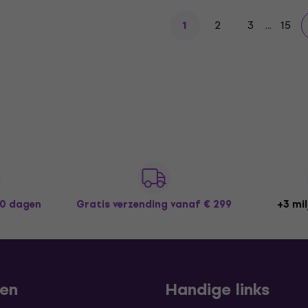
2
3
...
15
1
30 dagen
Gratis verzending
vanaf € 299
+3 mil
len
Handige links