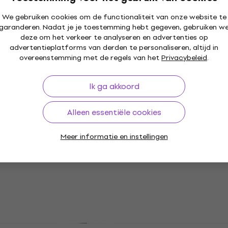
5
/5
We gebruiken cookies om de functionaliteit van onze website te
€ 1.779,26
met code
MUZMUZ-10
garanderen. Nadat je je toestemming hebt gegeven, gebruiken w
€ 1.979
deze om het verkeer te analyseren en advertenties op
Op voorraad
advertentieplatforms van derden te personaliseren, altijd in
Shure SUPER 55 Deluxe Retro-microfoon
overeenstemming met de regels van het
Privacybeleid
.
Retro-microfoon
4,8
/5
Ik ga akkoord
€ 283
Op voorraad
Alleen essentiële cookies
Meer informatie en instellingen
Shure SM35-TQG Headset
condensatormicrofoon
Headset condensatormicrofoon
4,7
/5
€ 188
Op voorraad