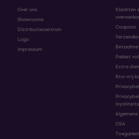
Over ons
Klachten 
overeenk
Showrooms
Coupons
Distributiecentrum
Verzendkos
Logo
Betaalme
Impressum
Pakket vo
Extra die
Btw-vrij k
Privacybe
Privacybe
loyalitei
Algemene
DSA
Toegankeli