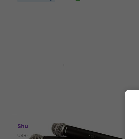
Windbeschermer
4,6
/5
€ 7,40
Op voorraad
Nieuwsbriefkorting
Shure MV7X Podcastmicrofoon
Podcastmicrofoon
4,9
/5
€ 195
Op voorraad
Shure MV7+ podcast kit USB-microfoon
USB-microfoon