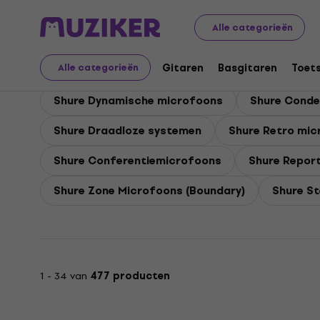
Shure
Shure Microfoons
Alle categorieën
Shure Microfoons
Gitaren
Basgitaren
Toet
Alle categorieën
Shure Dynamische microfoons
Shure Cond
Shure Draadloze systemen
Shure Retro mi
Shure Conferentiemicrofoons
Shure Repor
Shure Zone Microfoons (Boundary)
Shure S
1 - 34 van
477 producten