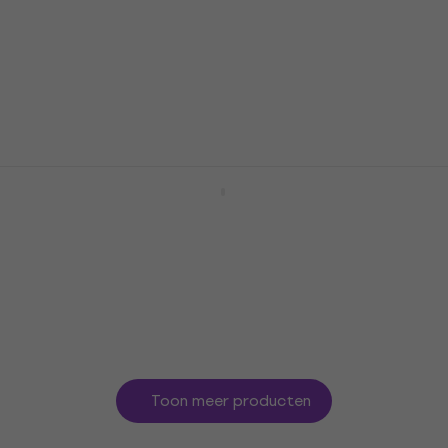
Shure A2WS Windbeschermer
Windbeschermer
4,9
/5
€ 19,90
Op voorraad
Shure BETA 52A Microfoon voor basdrum
Microfoon voor basdrum
4,9
/5
€ 205
Op voorraad
Toon meer producten