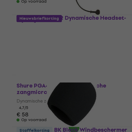
Op voorraad
Shure WH20-XLR Dynamische Headset-
Nieuwsbriefkorting
microfoon
Dynamische Headset-microfoon
4,8
/5
€ 122
Op voorraad
Shure PGA48-XLR-E Dynamische
zangmicrofoon
Dynamische zangmicrofoon
4,7
/5
€ 58
Op voorraad
Shure A58WS BK Black Windbeschermer
Staffelkorting