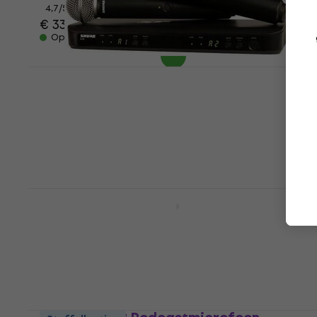
4,7
/5
€ 335
Op voorraad
Shure BLX288E/SM58 Draadloze set K3E:
606-630 MHz
Draadloze set
4,8
/5
€ 679
Op voorraad
Shure BETA 87A Condensatormicrofoon
voor zang
Condensatormicrofoon voor zang
4,9
/5
€ 325
Op voorraad