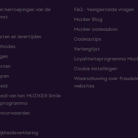
en herroepingen van de
FAQ - Veelgestelde vragen
omst
Muziker Blog
Muziker cadeaubon
ten en levertijden
Cadeautips
thodes
Verlanglijst
lgen
Loyaliteitsprogramma Muzik
nsten
Cookie instellingen
open
Waarschuwing over fraudul
leid
websites
leid van het MUZIKER Smile
tsprogramma
 voorwaarden
jkheidsverklaring