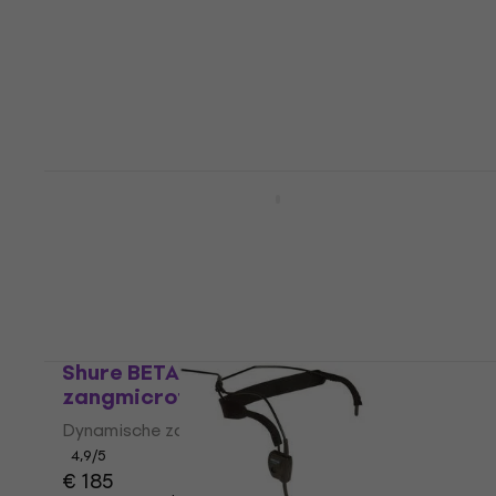
Shure SM58-LCE Dynamische
zangmicrofoon
Dynamische zangmicrofoon
4,7
/5
€ 115
Op voorraad
Shure BETA 58A Dynamische
zangmicrofoon
Dynamische zangmicrofoon
4,9
/5
€ 185