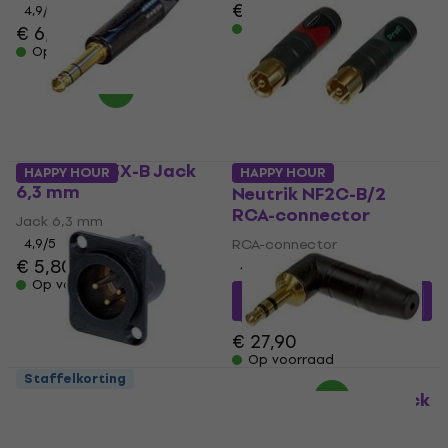
€ 4,49
4,9
/5
Op voorraad
€ 6,29
Op voorraad
Neutrik NP3X-B Jack
HAPPY HOUR
HAPPY HOUR
6,3 mm
Neutrik NF2C-B/2
RCA-connector
Jack 6,3 mm
4,9
/5
RCA-connector
€ 5,80
4,8
/5
Op voorraad
€ 24,21
met code
MUZMUZ-10
€ 27,90
Op voorraad
Staffelkorting
Neutrik NC3MD-LX-B
Neutrik NTP3RCB Jack
XLR-connector
3,5 mm