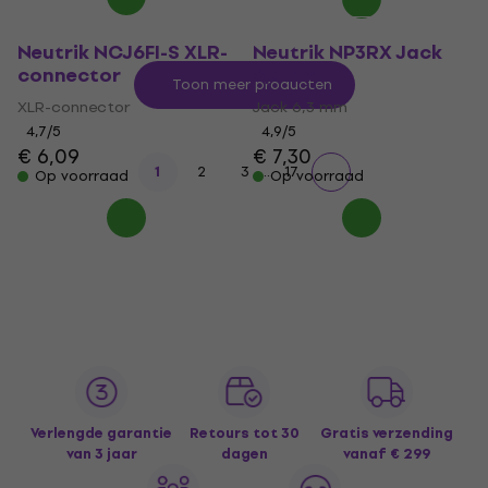
Neutrik NCJ6FI-S XLR-
Neutrik NP3RX Jack
connector
6,3 mm
Toon meer producten
XLR-connector
Jack 6,3 mm
4,7
/5
4,9
/5
€ 6,09
€ 7,30
...
1
2
3
17
Op voorraad
Op voorraad
Verlengde garantie
Retours tot 30
Gratis verzending
van 3 jaar
dagen
vanaf € 299