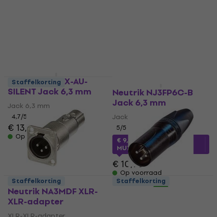
Speakon-Speakon-adapter
5
/5
€ 5,69
4,6
/5
€ 6,69
€ 8,89
Op voorraad
- 25 %
Op voorraad
Neutrik NP2RX-AU-
Staffelkorting
Staffelkorting
SILENT Jack 6,3 mm
Neutrik NJ3FP6C-B
Jack 6,3 mm
Jack 6,3 mm
4,7
/5
Jack 6,3 mm
€ 13,90
5
/5
Op voorraad
€ 9,29
met code
MUZMUZ-10
€ 10,90
Op voorraad
Staffelkorting
Staffelkorting
Neutrik NA3MDF XLR-
Neutrik NC3MXX-BAG
XLR-adapter
XLR-connector
XLR-XLR-adapter
XLR-connector