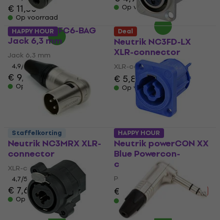
€ 11,30
Op voorraad
Op voorraad
Neutrik NJ3FC6-BAG
HAPPY HOUR
Deal
Jack 6,3 mm
Neutrik NC3FD-LX
XLR-connector
Jack 6,3 mm
4,9
/5
XLR-connector
€ 9,30
€ 5,89
Op voorraad
Op voorraad
Staffelkorting
HAPPY HOUR
Neutrik NC3MRX XLR-
Neutrik powerCON XX
connector
Blue Powercon-
connector
XLR-connector
Powercon-connector
4,7
/5
€ 7,69
€ 5,09
€ 6,29
- 19 %
Op voorraad
Op voorraad