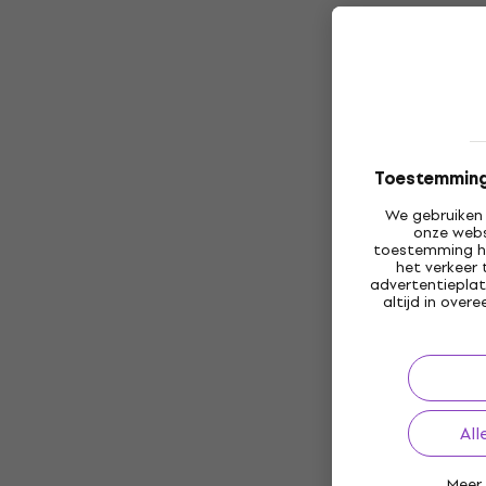
Toestemming 
We gebruiken 
onze webs
toestemming h
het verkeer 
advertentieplat
altijd in ove
All
Meer 