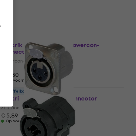
€ 4,39
€ 4,63
Op voorraad
e
Staffelkorting
Neutrik NAC3FXXA-W-S Powercon-
connector
Powercon-connector
4,8
/5
€ 11,30
Op voorraad
Staffelkorting
Neutrik NC3FD-LX XLR-connector
XLR-connector
€ 5,89
Op voorraad