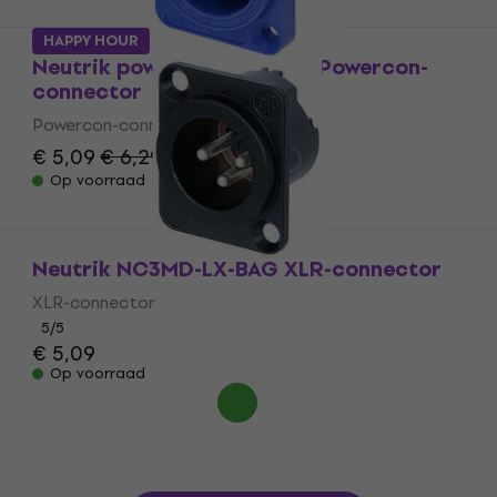
HAPPY HOUR
Neutrik powerCON XX Blue Powercon-
connector
Powercon-connector
€ 5,09
€ 6,29
- 19 %
Op voorraad
Neutrik NC3MD-LX-BAG XLR-connector
XLR-connector
5
/5
€ 5,09
Op voorraad