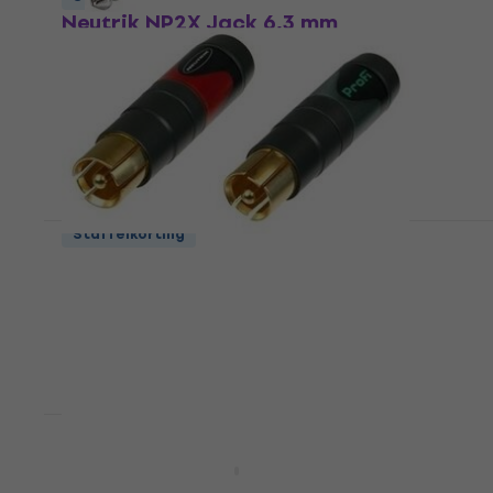
Neutrik NP2X Jack 6,3 mm
Jack 6,3 mm
4,7
/5
€ 5,59
Op voorraad
Staffelkorting
Neutrik NF2C-B/2 RCA-connector
RCA-connector
4,8
/5
€ 24,21
met code
MUZMUZ-10
€ 27,90
Op voorraad
Neutrik NC3FD-L-1 XLR-connector
XLR-connector