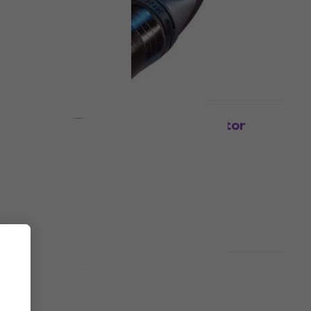
5
/5
€ 5,69
Op voorraad
HAPPY HOUR
Neutrik NC3MXX-BAG XLR-connector
XLR-connector
4,8
/5
€ 6,09
Op voorraad
Staffelkorting
Neutrik NP2RX-BAG Jack 6,3 mm
Jack 6,3 mm