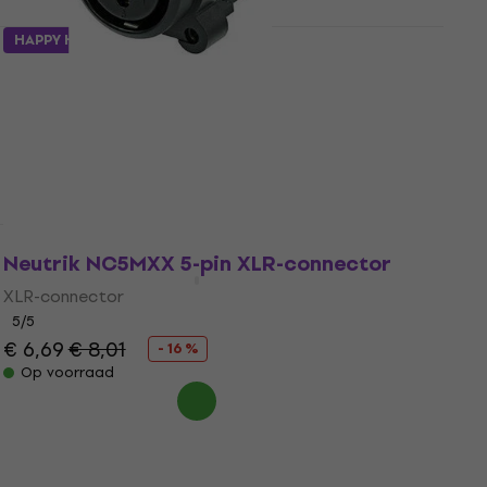
HAPPY HOUR
Neutrik NCJ6FI-S XLR-connector
XLR-connector
4,7
/5
€ 6,09
Op voorraad
Neutrik NC5MXX 5-pin XLR-connector
XLR-connector
5
/5
€ 6,69
€ 8,01
- 16 %
Op voorraad