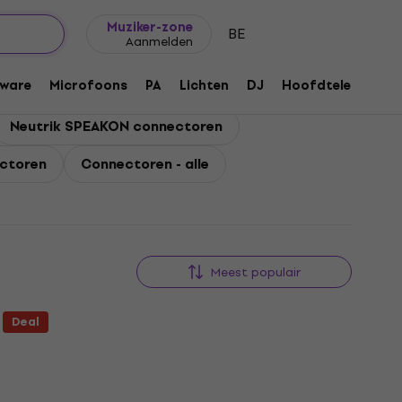
Cadeautips
FAQ
Muziker Blog
Muziker-zone
BE
Aanmelden
ware
Microfoons
PA
Lichten
DJ
Hoofdtelefoons
Neutrik SPEAKON connectoren
ectoren
Connectoren - alle
Meest populair
Deal