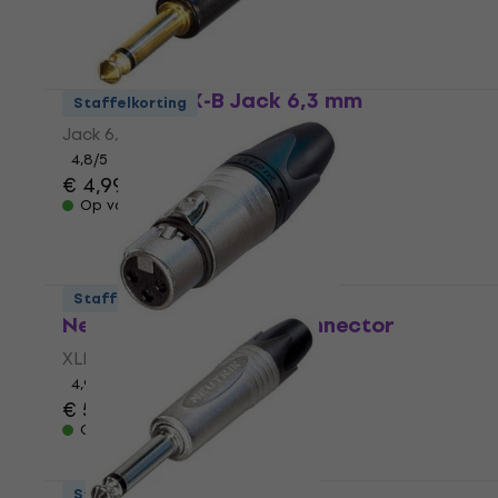
Neutrik NP2X-B Jack 6,3 mm
Staffelkorting
Jack 6,3 mm
4,8
/5
€ 4,99
Op voorraad
Staffelkorting
Neutrik NC3FXX XLR-connector
XLR-connector
4,9
/5
€ 5,39
Op voorraad
Staffelkorting