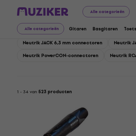
Neutrik
Accessoires
Kabels, connectoren en verloops
Alle categorieën
Neutrik Connectoren
Gitaren
Basgitaren
Toet
Alle categorieën
Neutrik JACK 6,3 mm connectoren
Neutrik 
Neutrik PowerCON-connectoren
Neutrik R
1 - 34 van
523 producten