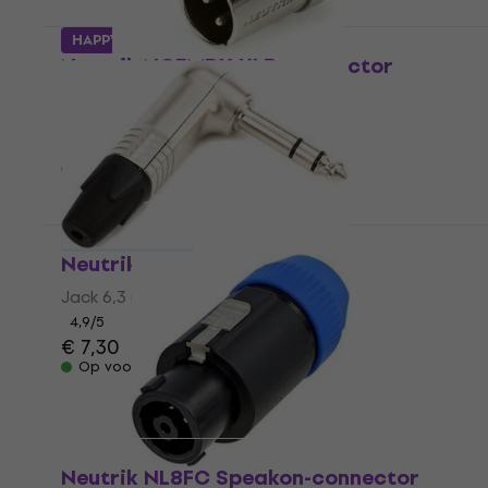
HAPPY HOUR
Neutrik NC3MRX XLR-connector
XLR-connector
4,7
/5
€ 7,69
Op voorraad
Staffelkorting
Neutrik NP3RX Jack 6,3 mm
Jack 6,3 mm
4,9
/5
€ 7,30
Op voorraad
Neutrik NL8FC Speakon-connector