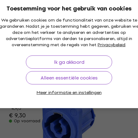
€ 4,99
Op voorraad
Toestemming voor het gebruik van cookies
We gebruiken cookies om de functionaliteit van onze website te
garanderen. Nadat je je toestemming hebt gegeven, gebruiken w
deze om het verkeer te analyseren en advertenties op
advertentieplatforms van derden te personaliseren, altijd in
Neutrik NL4FXX-W-L Speakon-connector
overeenstemming met de regels van het
Privacybeleid
.
Speakon-connector
Ik ga akkoord
€ 7,09
€ 7,79
Op voorraad
Alleen essentiële cookies
Neutrik NJ3FC6-BAG Jack 6,3 mm
Meer informatie en instellingen
Deal
Jack 6,3 mm
4,9
/5
€ 9,30
Op voorraad