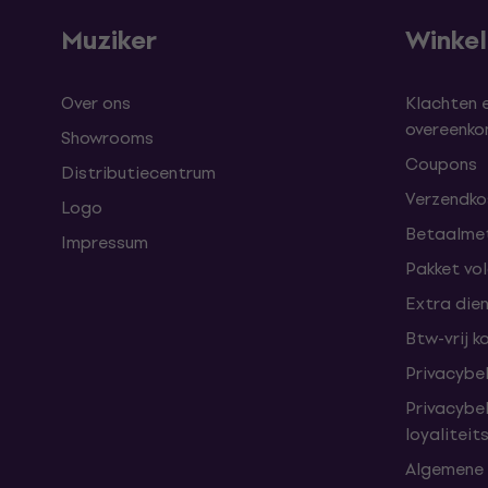
Muziker
Winke
Over ons
Klachten 
overeenk
Showrooms
Coupons
Distributiecentrum
Verzendkos
Logo
Betaalme
Impressum
Pakket vo
Extra die
Btw-vrij k
Privacybe
Privacybe
loyalitei
Algemene