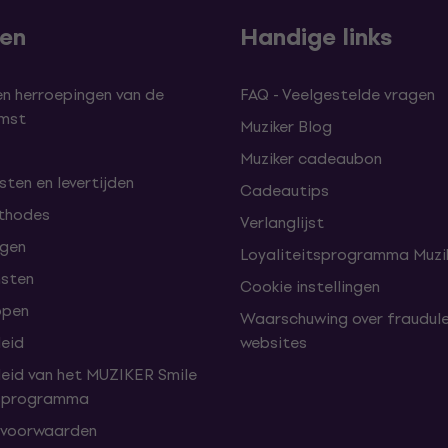
len
Handige links
en herroepingen van de
FAQ - Veelgestelde vragen
omst
Muziker Blog
Muziker cadeaubon
ten en levertijden
Cadeautips
thodes
Verlanglijst
lgen
Loyaliteitsprogramma Muzik
nsten
Cookie instellingen
open
Waarschuwing over fraudul
leid
websites
leid van het MUZIKER Smile
tsprogramma
 voorwaarden