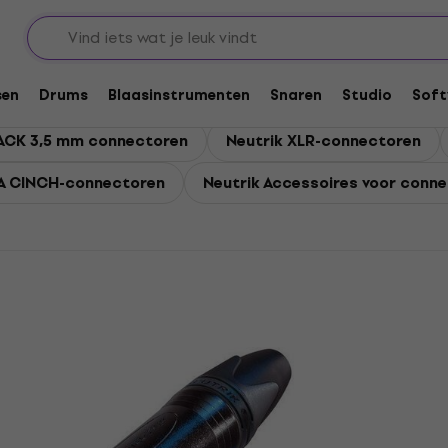
tukken
Neutrik Connectoren
sen
Drums
Blaasinstrumenten
Snaren
Studio
Soft
JACK 3,5 mm connectoren
Neutrik XLR-connectoren
CA CINCH-connectoren
Neutrik Accessoires voor conn