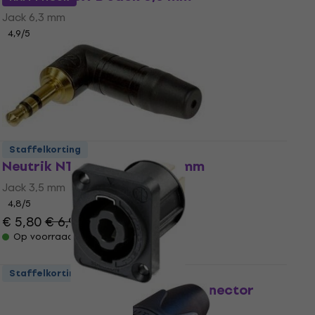
Jack 6,3 mm
4,9
/5
€ 5,80
Op voorraad
Staffelkorting
Neutrik NTP3RCB Jack 3,5 mm
Jack 3,5 mm
4,8
/5
€ 5,80
€ 6,99
- 17 %
Op voorraad
Staffelkorting
Neutrik NL4MPXX Speakon-connector
Speakon-connector