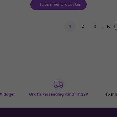
Toon meer producten
2
3
...
16
1
30 dagen
Gratis verzending
vanaf € 299
+3 mil