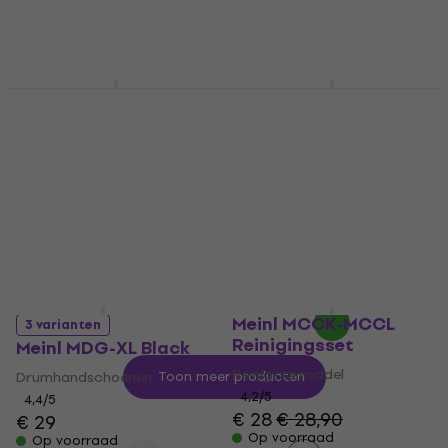
Op voorraad
Meinl MDJB-XL
Meinl MDSP6GY
Beschermhoes voor
Trainingskussen Gray
djembé
6"
Beschermhoes voor djembé
Trainings Drum Pad
€ 96
€ 97,10
5
/5
Op voorraad
€ 37,15
met code
MUZMUZ-5
€ 39,90
Op voorraad
Meinl MCCK-MCCL
3 varianten
Reinigingsset
Meinl MDG-XL Black
Reinigingsmiddel
Drumhandschoenen
Toon meer producten
4,2
/5
4,4
/5
€ 28
€ 28,90
€ 29
Op voorraad
Op voorraad