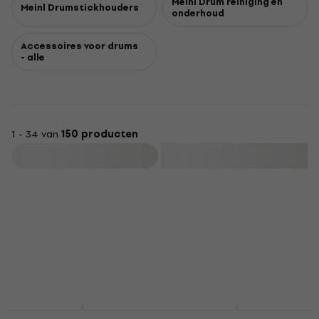
Meinl Drum reiniging en
Meinl Drumstickhouders
onderhoud
Accessoires voor drums
- alle
1 - 34 van
150 producten
Filteren
Meinl MPPS
Meinl MDR-BK