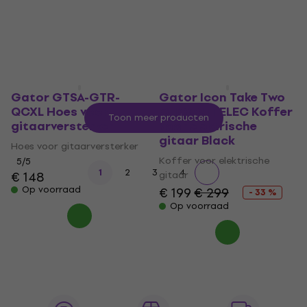
Op voorraad
5
/5
€ 99,10
Op voorraad
Gator GTSA-GTR-
Gator Icon Take Two
QCXL Hoes voor
G-ICONTTELEC Koffer
Toon meer producten
gitaarversterker
voor elektrische
gitaar Black
Hoes voor gitaarversterker
Koffer voor elektrische
5
/5
1
2
3
4
€ 148
gitaar
Op voorraad
€ 199
€ 299
- 33 %
Op voorraad