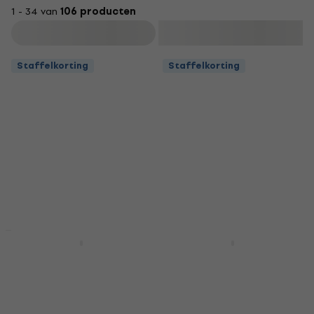
1 - 34 van
106 producten
Filteren
Staffelkorting
Staffelkorting
Gator GT-ELECTRIC-
Gator GL-DREAD-12
TAN Koffer voor
Koffer voor
elektrische gitaar Tan
akoestische gitaar
Koffer voor elektrische
Koffer voor akoestische