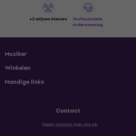
+3 miljoen klanten
Professionele
ondersteuning
Muziker
Winkelen
Handige links
Contact
Neem contact met ons op