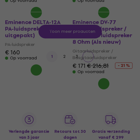
Op voorraad
Op voorraad
Eminence DELTA-12A
Eminence DV-77
PA-luidspreker (Alleen
Gitaarluidspreker /
Toon meer producten
uitgepakt)
Basgitaarluidspreker
8 Ohm (Als nieuw)
PA-luidspreker
Gitaarluidspreker /
€ 160
1
2
3
Basgitaarluidspreker
Op voorraad
€ 171
€ 216,81
- 21 %
Op voorraad
Verlengde garantie
Retours tot 30
Gratis verzending
van 3 jaar
dagen
vanaf € 299