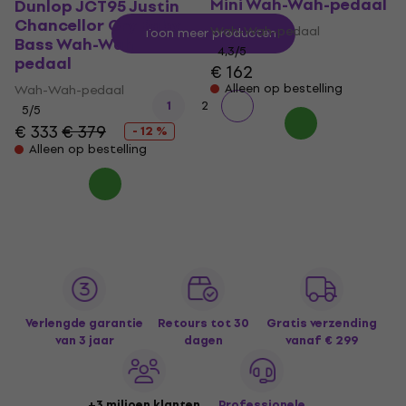
Mini Wah-Wah-pedaal
Dunlop JCT95 Justin
Chancellor Cry Baby
Wah-Wah-pedaal
Toon meer producten
Bass Wah-Wah-
4,3
/5
pedaal
€ 162
Alleen op bestelling
Wah-Wah-pedaal
1
2
5
/5
€ 333
€ 379
- 12 %
Alleen op bestelling
Verlengde garantie
Retours tot 30
Gratis verzending
van 3 jaar
dagen
vanaf € 299
+3 miljoen klanten
Professionele