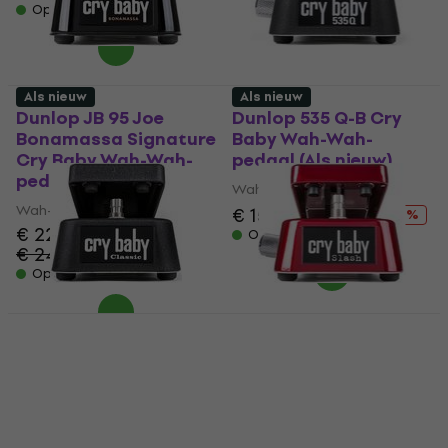
Op voorraad
Als nieuw
Als nieuw
Dunlop JB 95 Joe
Dunlop 535 Q-B Cry
Bonamassa Signature
Baby Wah-Wah-
Cry Baby Wah-Wah-
pedaal (Als nieuw)
pedaal (Als nieuw)
Wah-Wah-pedaal
Wah-Wah-pedaal
€ 159
€ 197,01
- 19 %
€ 220
Op voorraad
€ 247,50
- 11 %
Op voorraad
Deal
Dunlop GCB 95F Wah-
Dunlop SW95 CryBaby
Wah-pedaal (Als
Slash Signature Wah-
nieuw)
Wah-pedaal (Als
nieuw)
Wah-Wah-pedaal
Wah-Wah-pedaal
€ 138