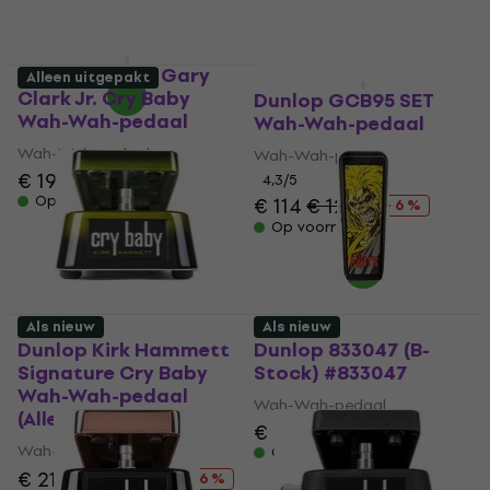
€ 289
Op voorraad
Dunlop GCJ95 Gary
Alleen uitgepakt
Als nieuw
Clark Jr. Cry Baby
Dunlop GCB95 SET
Wah-Wah-pedaal
Wah-Wah-pedaal
Wah-Wah-pedaal
Wah-Wah-pedaal
€ 195
4,3
/5
Op voorraad
€ 114
€ 121
- 6 %
Op voorraad
Als nieuw
Als nieuw
Dunlop Kirk Hammett
Dunlop 833047 (B-
Signature Cry Baby
Stock) #833047
Wah-Wah-pedaal
Wah-Wah-pedaal
(Alleen uitgepakt)
€ 220
Wah-Wah-pedaal
Op voorraad
€ 219
€ 233,64
- 6 %