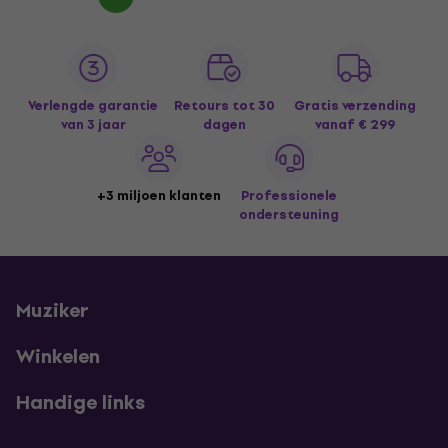
Verlengde garantie
Retours tot 30
Gratis verzending
van 3 jaar
dagen
vanaf € 299
+3 miljoen klanten
Professionele
ondersteuning
Muziker
Winkelen
Handige links