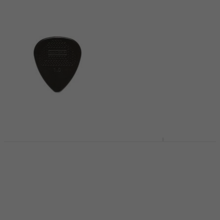
Dunlop 449R 1.00 Max
Dunlop 471R 3 N Nylon
Grip Standard
Max Grip Jazz III
Plectrum
Plectrum
Plectrum
Plectrum
4,7
/5
4,7
/5
€ 0,79
€ 0,99
€ 1,09
Op voorraad
Op voorraad