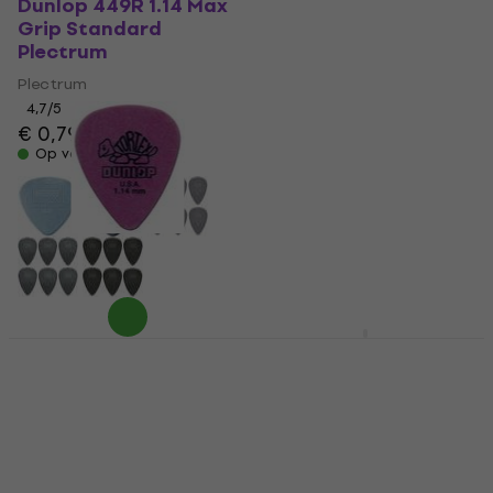
Dunlop 449R 1.14 Max
Dunlop 47R XL S Jazz
Grip Standard
III XL Stiffo Plectrum
Plectrum
Plectrum
Plectrum
4,7
/5
€ 0,99
€ 1,09
4,7
/5
€ 0,79
Op voorraad
Op voorraad
Dunlop 418R 1.14
Dunlop 418R 1.00
Tortex Standard
Tortex Standard
Plectrum
Plectrum
Plectrum
Plectrum
4,8
/5
4,8
/5
€ 0,79
€ 0,79