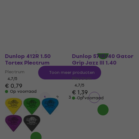
€ 0,79
Op voorraad
Op voorraad
Dunlop 412R 1.50
Dunlop 571R140 Gator
Tortex Plectrum
Grip Jazz III 1.40
Plectrum
Plectrum
Toon meer producten
Plectrum
4,7
/5
€ 0,79
4,7
/5
€ 1,39
Op voorraad
...
1
2
3
7
Op voorraad