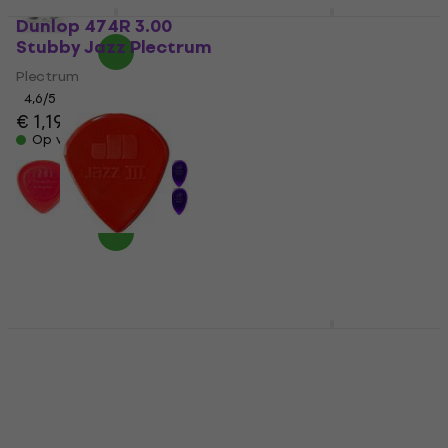
Dunlop 474R 3.00
Dunlop Ultex Sharp
Stubby Jazz Plectrum
2mm Plectrum
Plectrum
Plectrum
4,6
/5
4,7
/5
€ 1,19
€ 1,49
€ 0,99
Op voorraad
Op voorraad
Dunlop 47RN 1.38
Dunlop 417R 1.14
Nylon Jazz Plectrum
Gator Grip Standard
Plectrum
Plectrum
Plectrum
4,7
/5
€ 0,99
4,8
/5