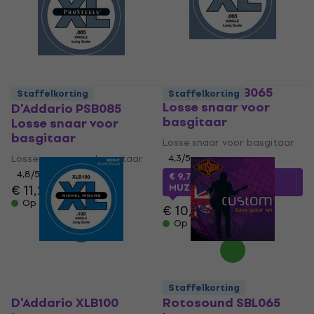
D'Addario PSB065
Staffelkorting
Staffelkorting
Losse snaar voor
D'Addario PSB085
basgitaar
Losse snaar voor
basgitaar
Losse snaar voor basgitaar
Losse snaar voor basgitaar
4,3
/5
4,8
/5
€ 9,73
met code
€ 11,20
MUZMUZ-10
Op voorraad
€ 10,90
Op voorraad
Staffelkorting
D'Addario XLB100
Rotosound SBL065