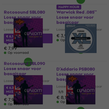
HAPPY HOUR
Rotosound SBL080
Warwick Red .085''
Losse snaar voor
Losse snaar voor
basgitaar
basgitaar
Losse snaar voor basgitaar
Losse snaar voor basgitaar
€ 3,99
€ 4,79
€ 6,14
met code
Op voorraad
MUZMUZ-20
€ 7,99
Op voorraad
Rotosound SBL090
Losse snaar voor
D'Addario PSB080
basgitaar
Losse snaar voor
basgitaar
Losse snaar voor basgitaar
Losse snaar voor basgitaar
€ 6,39
met code
MUZMUZ-20
5
/5
€ 8,19
€ 7,99
Op voorraad
Op voorraad