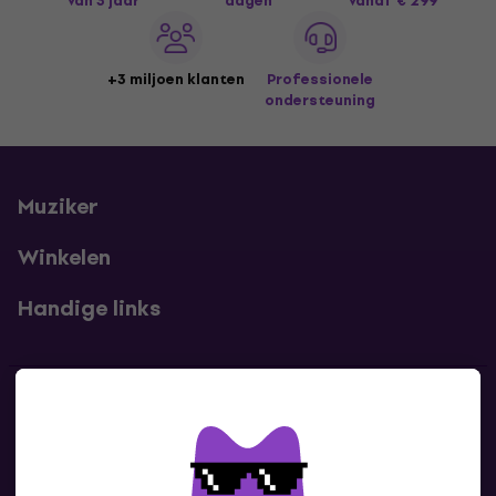
van 3 jaar
dagen
vanaf € 299
+3 miljoen klanten
Professionele
ondersteuning
Muziker
Winkelen
Handige links
Contact
Neem contact met ons op