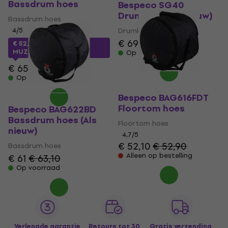
Bassdrum hoes
Bespeco SG40
Drumkruk (Als nieuw)
Bassdrum hoes
4
/5
Drumkruk
€ 69,10
€ 71,60
€ 52,33
met code
MUZMUZ-15
Op voorraad
€ 65
Op voorraad
Bespeco BAG616FDT
Floortom hoes
Bespeco BAG622BD
Bassdrum hoes (Als
Floortom hoes
nieuw)
4,7
/5
€ 52,10
€ 52,90
Bassdrum hoes
Alleen op bestelling
€ 61
€ 63,10
Op voorraad
Verlengde garantie
Retours tot 30
Gratis verzending