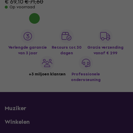
€ 69,10
€ 71,60
Op voorraad
Verlengde garantie
Retours tot 30
Gratis verzending
van 3 jaar
dagen
vanaf € 299
+3 miljoen klanten
Professionele
ondersteuning
Muziker
Winkelen