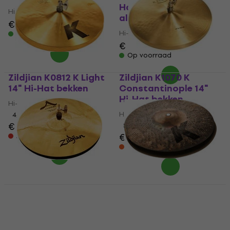
Hat bekken (Zo goed
Hi-Hat bekken
als nieuw)
€ 361
Hi-Hat bekken
Op voorraad
€ 263
Op voorraad
Zildjian K0812 K Light
Zildjian K1070 K
14" Hi-Hat bekken
Constantinople 14"
Hi-Hat bekken
Hi-Hat bekken
Hi-Hat bekken
4,4
/5
€ 666
5
/5
€ 789
Alleen op bestelling
Onderweg
Zildjian A20510 A
Zildjian K1408 K
Custom 14" Hi-Hat
Custom Special Dry
bekken
14" Hi-Hat bekken
Hi-Hat bekken
Hi-Hat bekken