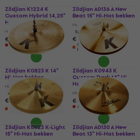
Zildjian K1224 K
Zildjian A0136 A New
Custom Hybrid 14,25"
Beat 15" Hi-Hat bekken
Hi-Hat bekken
Hi-Hat bekken
Hi-Hat bekken
5
/5
€ 535
€ 601
Op voorraad bij de
Alleen op bestelling
leverancier
Zildjian K0823 K 14"
Zildjian K0943 K
Hi-Hat bekken
Custom Dark 14" Hi-
Hat bekken
Hi-Hat bekken
Hi-Hat bekken
4,4
/5
€ 666
€ 639
Op voorraad bij de
Alleen op bestelling
leverancier
Zildjian K0923 K-Light
Zildjian A0130 A New
15" Hi-Hat bekken
Beat 13" Hi-Hat bekken