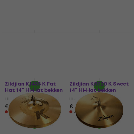
5
/5
5
/5
€ 545
€ 639
Op voorraad bij de
Op voorraad bij de
leverancier
leverancier
Zildjian Z Custom 15"
Zildjian A0113 A New
Hi-Hat bekken
Beat 12" Hi-Hat
bekken
Hi-Hat bekken
Hi-Hat bekken
5
/5
€ 558
€ 566
€ 399
Op voorraad bij de
Op voorraad bij de
leverancier
leverancier
Zildjian K1433 K Fat
Zildjian K0720 K Sweet
Hat 14" Hi-Hat bekken
14" Hi-Hat bekken
Hi-Hat bekken
Hi-Hat bekken
€ 619
€ 551
Alleen op bestelling
Alleen op bestelling