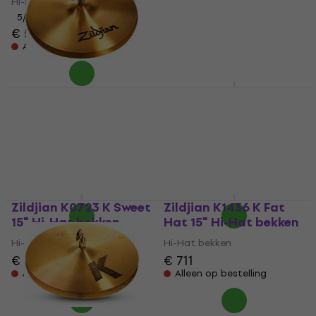
Hi-Hat bekken
4,4
/5
€ 545
5
/5
€ 511
Op voorraad bij de
leverancier
Alleen op bestelling
Zildjian A0150 A Quick
Zildjian A0123 A
Beat 14" Hi-Hat
Mastersound 14" Hi-
bekken
Hat bekken
Hi-Hat bekken
Hi-Hat bekken
5
/5
5
/5
€ 464
€ 498
Alleen op bestelling
Alleen op bestelling
Zildjian K0723 K Sweet
Zildjian K1436 K Fat
15" Hi-Hat bekken
Hat 15" Hi-Hat bekken
Hi-Hat bekken
Hi-Hat bekken
€ 659
€ 711
Alleen op bestelling
Alleen op bestelling