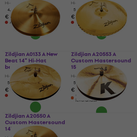
Hi-Hat bekken
Hi-Hat bekken
4,4
/5
5
/5
€ 666
€ 433
Alleen op bestelling
Alleen op bestelling
Zildjian A0133 A New
Zildjian A20553 A
Beat 14" Hi-Hat
Custom Mastersound
bekken
15" Hi-Hat bekken
Hi-Hat bekken
Hi-Hat bekken
5
/5
5
/5
€ 498
€ 616
Alleen op bestelling
Op voorraad bij de
leverancier
Zildjian A20550 A
Zildjian K0820 K 13" Hi-
Custom Mastersound
Hat bekken
14" Hi-Hat bekken
Hi-Hat bekken