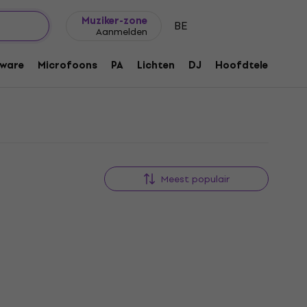
Cadeautips
FAQ
Muziker Blog
Muziker-zone
BE
Aanmelden
ware
Microfoons
PA
Lichten
DJ
Hoofdtelefoons
Meest populair
HAPPY HOUR