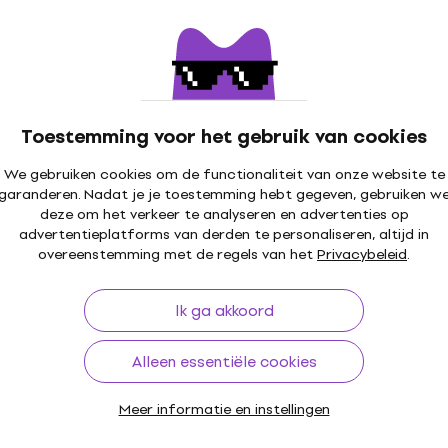
Digitaal orgel
4,9
/5
€ 3.129
Alleen op bestelling
Toestemming voor het gebruik van cookies
Viscount Legend ONE 73 Digitaal orgel
Digitaal orgel
We gebruiken cookies om de functionaliteit van onze website te
5
/5
garanderen. Nadat je je toestemming hebt gegeven, gebruiken w
€ 1.799
deze om het verkeer te analyseren en advertenties op
Alleen op bestelling
advertentieplatforms van derden te personaliseren, altijd in
overeenstemming met de regels van het
Privacybeleid
.
Viscount Cantorum Duo Plus - W Digitaal
Ik ga akkoord
orgel
Alleen essentiële cookies
Digitaal orgel
4,9
/5
€ 3.499
Meer informatie en instellingen
Alleen op bestelling