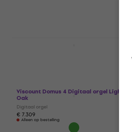
Digitaal orgel
4,9
/5
€ 2.759
Op voorraad
Viscount Cantorum Trio Plus SET
Digitaal orgel
Digitaal orgel
€ 6.049
Onderweg
Viscount Domus 4 Digitaal orgel Light
Oak
Digitaal orgel
€ 7.309
Alleen op bestelling