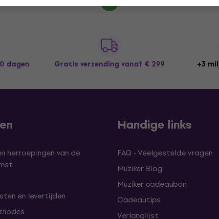
30 dagen
Gratis verzending
vanaf € 299
+3 mil
len
Handige links
en herroepingen van de
FAQ - Veelgestelde vragen
omst
Muziker Blog
Muziker cadeaubon
ten en levertijden
Cadeautips
thodes
Verlanglijst