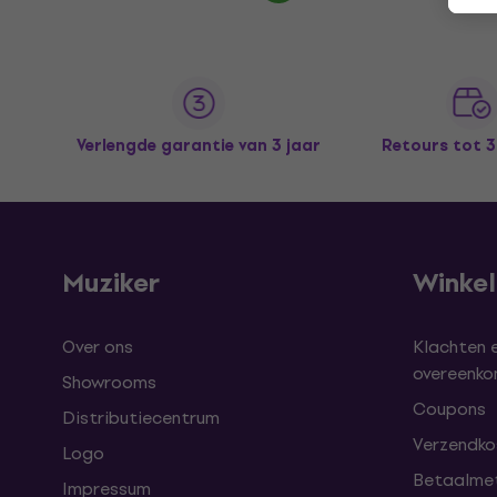
Verlengde garantie van 3 jaar
Retours tot 
Muziker
Winke
Over ons
Klachten 
overeenk
Showrooms
Coupons
Distributiecentrum
Verzendkos
Logo
Betaalme
Impressum