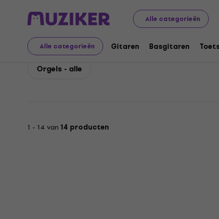
Viscount
Toetsen
Viscount Orgels
Alle categorieën
Viscount Orgels
Gitaren
Basgitaren
Toet
Alle categorieën
Orgels - alle
1 - 14 van
14 producten