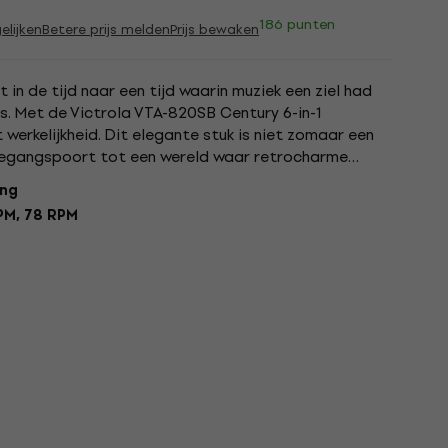
186 punten
elijken
Betere prijs melden
Prijs bewaken
 in de tijd naar een tijd waarin muziek een ziel had
as. Met de Victrola VTA-820SB Century 6-in-1
werkelijkheid. Dit elegante stuk is niet zomaar een
toegangspoort tot een wereld waar retrocharme
et. Waarom...
ing
RPM, 78 RPM