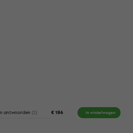
en antwoorden
(2)
Documenten
€ 186
In winkelwagen