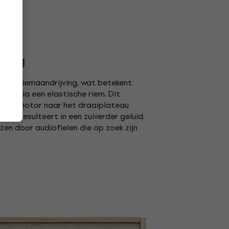
ving
een riemaandrijving, wat betekent
jft via een elastische riem. Dit
 van de motor naar het draaiplateau
wat resulteert in een zuiverder geluid.
zen door audiofielen die op zoek zijn