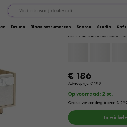
is
Victrola Century Sig
5
/5
4 x beoordeeld
sen
Drums
Blaasinstrumenten
Snaren
Studio
Soft
Merk:
Victrola
Productcode: .
116
€ 186
Adviesprijs: € 199
Op voorraad: 2 st.
Gratis verzending boven € 29
In winke