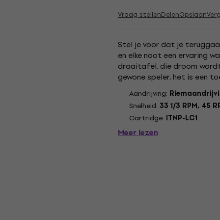
Vraag stellen
Delen
Opslaan
Verg
Stel je voor dat je teruggaat
en elke noot een ervaring w
draaitafel, die droom wordt 
gewone speler, het is een 
moderne technologie ontmo
Aandrijving:
Riemaandrijv
Snelheid:
33 1/3 RPM, 45 
Cartridge:
ITNP-LC1
Meer lezen