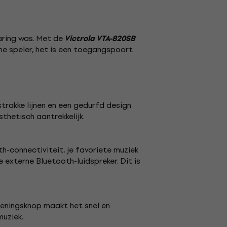
varing was. Met de
Victrola VTA-820SB
ne speler, het is een toegangspoort
strakke lijnen en een gedurfd design
thetisch aantrekkelijk.
th-connectiviteit, je favoriete muziek
 externe Bluetooth-luidspreker. Dit is
ieningsknop maakt het snel en
muziek.