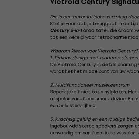
Victrola Century Signatu
Dit is een automatische vertaling door
Stel je voor dat je teruggaat in de tij
draaitafel, die droom wo
Century 6-in-1
tot een wereld waar retrocharme mod
Waarom kiezen voor Victrola Century?
1. Tijdloos design met moderne elemen
De Victrola Century is de belichaming v
wordt het het middelpunt van uw woonka
2. Multifunctioneel muziekcentrum
Beperk jezelf niet tot vinylplaten. Met
afspelen vanaf een smart device. En me
echte luistervrijheid!
3. Krachtig geluid en eenvoudige bedi
Ingebouwde stereo speakers zorgen erv
eenvoudig om van functie te wisselen, 