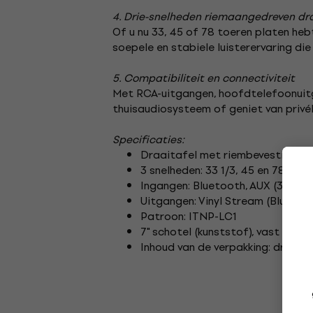
4. Drie-snelheden riemaangedreven dr
Of u nu 33, 45 of 78 toeren platen heb
soepele en stabiele luisterervaring die
5. Compatibiliteit en connectiviteit
Met RCA-uitgangen, hoofdtelefoonuitga
thuisaudiosysteem of geniet van privé
Specificaties:
Draaitafel met riembevestiging
3 snelheden: 33 1/3, 45 en 78 RPM
Ingangen: Bluetooth, AUX (3,5 mm
Uitgangen: Vinyl Stream (Bluetoo
Patroon: ITNP-LC1
7" schotel (kunststof), vast cont
Inhoud van de verpakking: draait