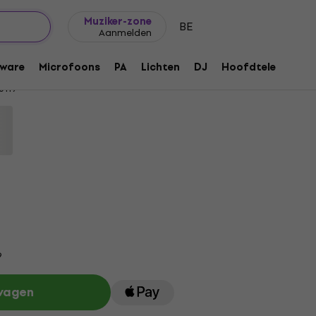
Cadeautips
FAQ
Muziker Blog
Muziker-zone
BE
Aanmelden
nature Beige Platenspeler
ware
Microfoons
PA
Lichten
DJ
Hoofdtelefoons
6119
9
lwagen