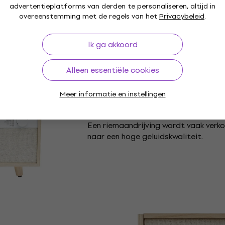
advertentieplatforms van derden te personaliseren, altijd in
overeenstemming met de regels van het
Privacybeleid
.
Ik ga akkoord
Aandrijving:
Riemaandrij
Alleen essentiële cookies
Dit product wordt aangestuurd door 
dat de motor het draaiplateau aandri
Meer informatie en instellingen
systeem helpt trillingen en ruis die
worden overgebracht te verminderen, 
Een riemaandrijving wordt vaak verko
naar een hoge geluidskwaliteit.