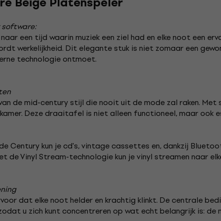
re Beige Platenspeler
 software:
d naar een tijd waarin muziek een ziel had en elke noot een er
rdt werkelijkheid. Dit elegante stuk is niet zomaar een gewo
erne technologie ontmoet.
ten
an de mid-century stijl die nooit uit de mode zal raken. Met 
mer. Deze draaitafel is niet alleen functioneel, maar ook es
 de Century kun je cd's, vintage cassettes en, dankzij Bluetoo
t de Vinyl Stream-technologie kun je vinyl streamen naar elke
ening
oor dat elke noot helder en krachtig klinkt. De centrale bed
zodat u zich kunt concentreren op wat echt belangrijk is: de 