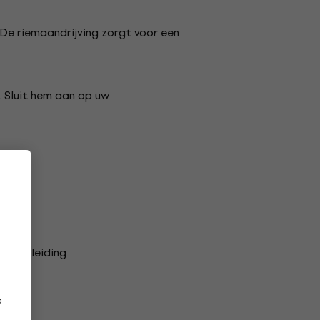
. De riemaandrijving zorgt voor een
. Sluit hem aan op uw
rshandleiding
e