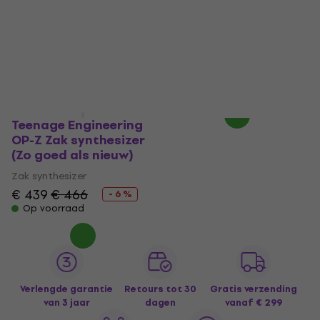
synthesizer (Alleen
synthesizer (Zo goed
uitgepakt)
als nieuw)
Zak synthesizer
Zak synthesizer
€ 1.609
€ 1.779
€ 1.789
Op voorraad
- 10 %
Op voorraad
Teenage Engineering
OP-Z Zak synthesizer
(Zo goed als nieuw)
Zak synthesizer
€ 439
€ 466
- 6 %
Op voorraad
Verlengde garantie
Retours tot 30
Gratis verzending
van 3 jaar
dagen
vanaf € 299