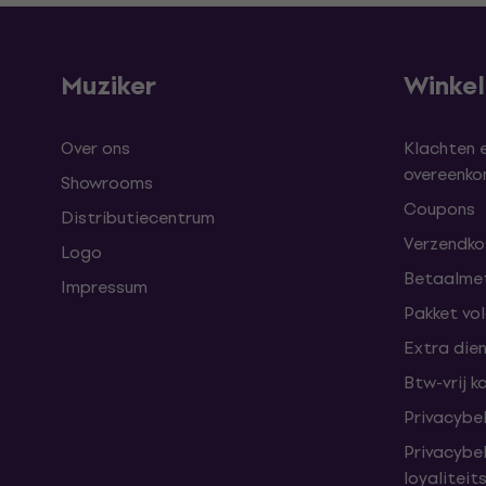
Muziker
Winke
Over ons
Klachten 
overeenk
Showrooms
Coupons
Distributiecentrum
Verzendkos
Logo
Betaalme
Impressum
Pakket vo
Extra die
Btw-vrij k
Privacybe
Privacybe
loyalitei