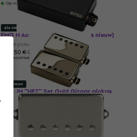
Op voorraad
Als nieuw
EMG H Active Gitaar pickup (Als nieuw)
Gitaar pickup
€ 78,50
€ 79,40
Op voorraad
Als nieuw
EMG JH ''HET'' Set Gold Gitaar pickup
(Als nieuw)
e
Gitaar pickup
€ 182
€ 219
- 17 %
Op voorraad