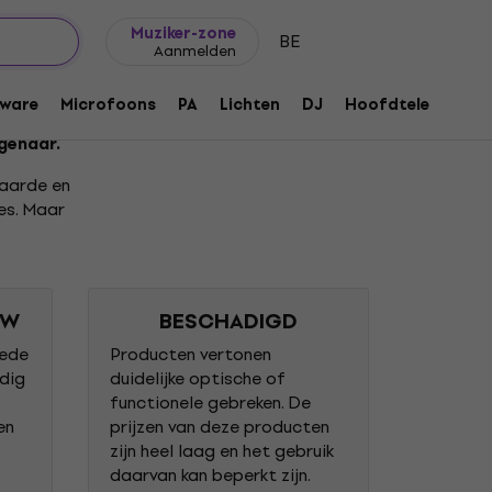
Cadeautips
FAQ
Muziker Blog
Muziker-zone
BE
Aanmelden
ware
Microfoons
PA
Lichten
DJ
Hoofdtelefoons
igenaar.
aarde en
es. Maar
UW
BESCHADIGD
oede
Producten vertonen
dig
duidelijke optische of
functionele gebreken. De
en
prijzen van deze producten
zijn heel laag en het gebruik
daarvan kan beperkt zijn.