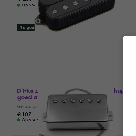
Op voorraad
Zo goed als nieuw
Fishman Fluence Open Core Classic
Bridge Black Gitaar pickup (Als nieuw)
Gitaar pickup
€ 125
€ 130,68
Op voorraad
Als nieuw
DiMarzio DP 188 White Gitaar pickup (Zo
goed als nieuw)
Gitaar pickup
€ 107
Op voorraad