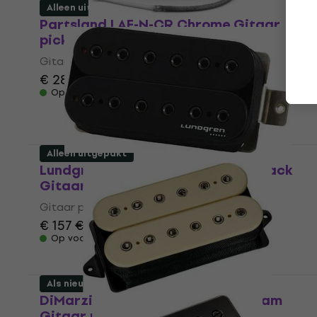
Alleen uitgepakt
Partsland LAF-N-CR Chrome Gitaar
pickup (Als nieuw)
Gitaar pickup
€ 28,50
€ 29,30
Op voorraad
Alleen uitgepakt
Lundgren Pickups Black Heaven Black
Gitaar pickup (Alleen uitgepakt)
Gitaar pickup
€ 157
€ 161,37
Op voorraad
Als nieuw
DiMarzio DP 227CR LiquiFire Cream
Gitaar pickup (Alleen uitgepakt)