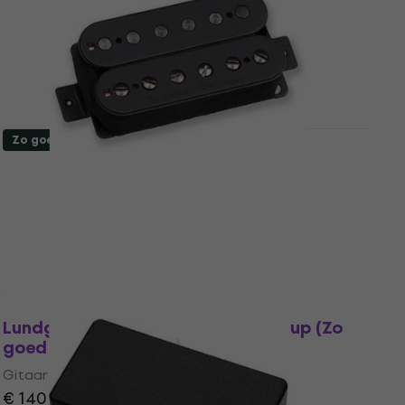
Zo goed als nieuw
Seymour Duncan Nazgul Bridge 6-String
Passive Black Gitaar pickup (Als nieuw)
Gitaar pickup
€ 123
€ 157,41
- 22 %
Op voorraad
Als nieuw
Lundgren Pickups M6 Gitaar pickup (Zo
goed als nieuw)
Gitaar pickup
€ 140
€ 145