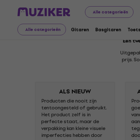
Uitgepakt
Muziekinstrumenten
Gitaren
Gitaarpick
Alle categorieën
Uitgepakt: Humbucker
Gitaren
Basgitaren
Toet
Alle categorieën
Een twe
Uitgepa
prijs. 
ALS NIEUW
Producten die nooit zijn
Pro
tentoongesteld of gebruikt.
goe
Het product zelf is in
van
perfecte staat, maar de
aan
verpakking kan kleine visuele
teg
imperfecties hebben door
doo