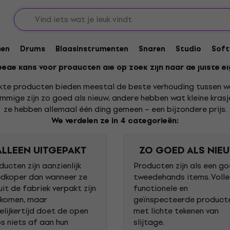
ups
Uitgepakt: Humbucker pickups
 pickups
sen
Drums
Blaasinstrumenten
Snaren
Studio
Soft
ede kans voor producten die op zoek zijn naar de juiste e
kte producten bieden meestal de beste verhouding tussen w
Sommige zijn zo goed als nieuw, andere hebben wat kleine krasj
ze hebben allemaal één ding gemeen – een bijzondere prijs.
We verdelen ze in 4 categorieën:
ALLEEN UITGEPAKT
ZO GOED ALS NIE
ducten zijn aanzienlijk
Producten zijn als een g
dkoper dan wanneer ze
tweedehands items. Volle
uit de fabriek verpakt zijn
functionele en
komen, maar
geïnspecteerde product
elijkertijd doet de open
met lichte tekenen van
s niets af aan hun
slijtage.