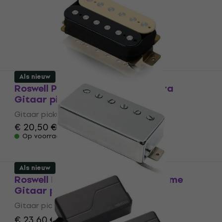
Als nieuw
Roswell Pickups HBBC-N4/P Zebra
Gitaar pickup (Als nieuw)
Gitaar pickup
€ 20,50
€ 21,80
Op voorraad
Als nieuw
Roswell Pickups LAF-B-CR/P Chrome
Gitaar pickup (Als nieuw)
Gitaar pickup
€ 23,60
€ 31,30
- 25 %