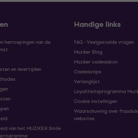
len
Handige links
en herroepingen van de
FAQ - Veelgestelde vragen
omst
Muziker Blog
Muziker cadeaubon
ten en levertijden
Cadeautips
thodes
Verlanglijst
lgen
Loyaliteitsprogramma Muzik
nsten
Cookie instellingen
open
Waarschuwing over fraudul
leid
websites
leid van het MUZIKER Smile
tsprogramma