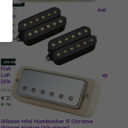
Als nieuw
Suhr Thornbucker BR 50 RN Raw Nickel
Gitaar pickup (Als nieuw)
Gitaar pickup
€ 197
€ 210,87
- 7 %
Op voorraad
Als nieuw
Fishman Fluence Custom Series Scott
LePage Pickup Set Black Gitaar pickup
(Als nieuw)
Gitaar pickup
€ 226
€ 240
- 6 %
Op voorraad
Gibson Mini Humbucker R Chrome
Gitaar pickup (Als nieuw)