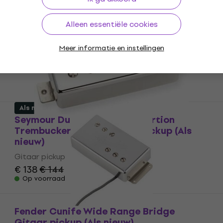
Als nieuw
EMG 66 Brushed Chrome Gitaar pickup
Alleen essentiële cookies
(Als nieuw)
Gitaar pickup
Meer informatie en instellingen
€ 89,90
€ 102
- 12 %
Op voorraad
Als nieuw
Seymour Duncan TB-6 - Distortion
Trembucker Nickel Gitaar pickup (Als
nieuw)
Gitaar pickup
€ 138
€ 144
Op voorraad
Fender Cunife Wide Range Bridge
Gitaar pickup (Als nieuw)