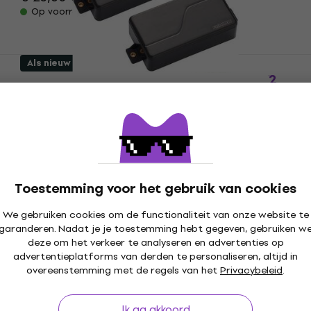
Op voorraad
Als nieuw
Fishman Fluence Modern Humbucker V2
Brushed Black Nickel Gitaar pickup (Als
nieuw)
Gitaar pickup
€ 248
Op voorraad
Toestemming voor het gebruik van cookies
Als nieuw
DiMarzio DP 100 Black Gitaar pickup
We gebruiken cookies om de functionaliteit van onze website te
(Als nieuw)
garanderen. Nadat je je toestemming hebt gegeven, gebruiken w
Gitaar pickup
deze om het verkeer te analyseren en advertenties op
advertentieplatforms van derden te personaliseren, altijd in
€ 95,60
€ 99,40
overeenstemming met de regels van het
Privacybeleid
.
Op voorraad
Ik ga akkoord