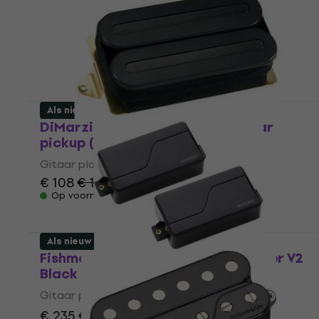
Als nieuw
DiMarzio DP 102 X2N Black Gitaar
pickup (Als nieuw)
Gitaar pickup
€ 108
€ 110
Op voorraad
Als nieuw
Fishman Fluence Modern Humbucker V2
Black Gitaar pickup (Als nieuw)
Gitaar pickup
€ 235
€ 252,45
- 7 %