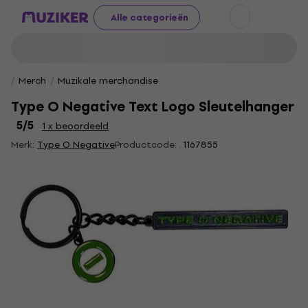
Alle categorieën
Merch
Muzikale merchandise
Type O Negative Text Logo Sleutelhanger
5
/5
1 x beoordeeld
Merk:
Type O Negative
Productcode: .
1167855