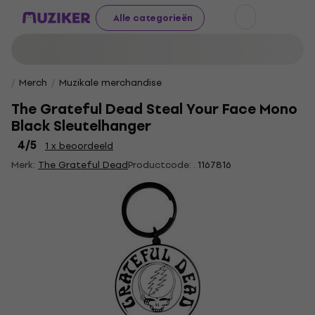
Alle categorieën
Merch
Muzikale merchandise
The Grateful Dead Steal Your Face Mono
Black Sleutelhanger
4
/5
1 x beoordeeld
Merk:
The Grateful Dead
Productcode: .
1167816