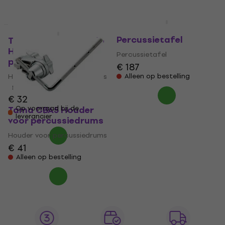
Tama HTB86LS
Percussietafel
Tama MC8 Hoop Grip
Houder voor
Percussietafel
percussiedrums
€ 187
Houder voor percussiedrums
Alleen op bestelling
5
/5
€ 32
Tama CBA5 Houder
Op voorraad bij de
leverancier
voor percussiedrums
Houder voor percussiedrums
€ 41
Alleen op bestelling