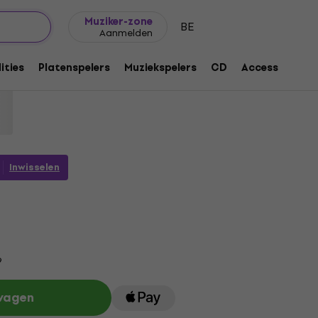
Cadeautips
FAQ
Muziker Blog
Muziker-zone
BE
Aanmelden
n The Sun Goes Down (CD)
ities
Platenspelers
Muziekspelers
CD
Accessoires
e: .
1166099
Inwisselen
9
lwagen