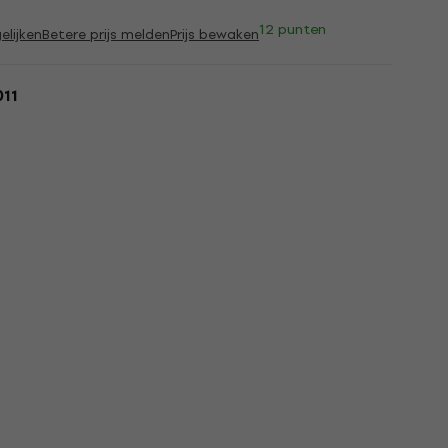
12 punten
elijken
Betere prijs melden
Prijs bewaken
011