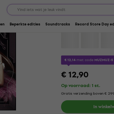
Selena Gomez - Whe
len
Beperkte edities
Soundtracks
Record Store Day ed
Merk:
Selena Gomez
Productcod
€ 12,14
met code
MUZMUZ-5
€ 12,90
Op voorraad: 1 st.
Gratis verzending boven € 29
In winke