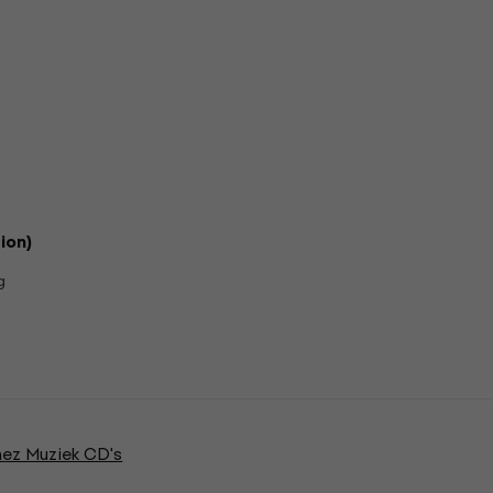
ion)
g
ez Muziek CD's