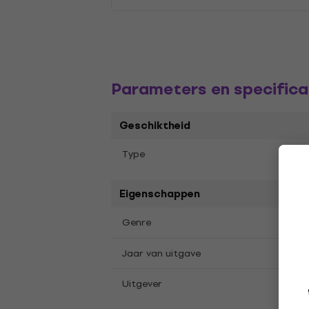
Parameters en specifica
Geschiktheid
Albu
Type
Eigenschappen
Pop
Genre
2011
Jaar van uitgave
Holl
Uitgever