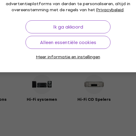
advertentieplatforms van derden te personaliseren, altijd in
overeenstemming met de regels van het
Privacybeleid
.
Pakket omvat
Ik ga akkoord
Alleen essentiële cookies
Meer informatie en instellingen
ons
Hi-Fi systemen
Hi-Fi CD Spelers