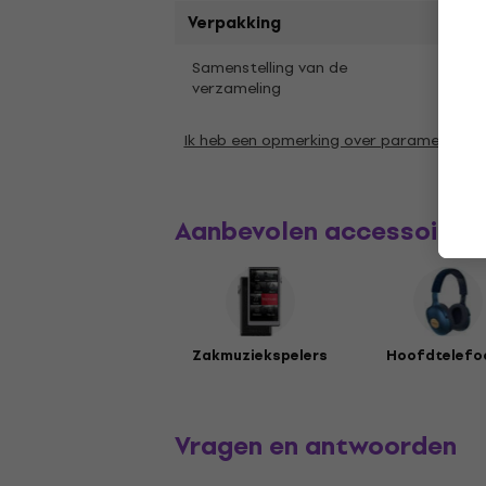
Verpakking
1 st.
Samenstelling van de
verzameling
Ik heb een opmerking over parameters
Aanbevolen accessoires
Zakmuziekspelers
Hoofdtelefo
Vragen en antwoorden