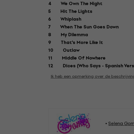
4 We Own The Night
5 Hit The Lights
6 Whiplash
7 When The Sun Goes Down
8 My Dilemma
9 That's More Like It
10 Outlaw
11 Middle Of Nowhere
12 Dices (Who Says - Spanish Vers
Ik heb een opmerking over de beschrijvin
Selena Gom