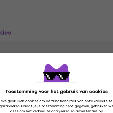
ties
m
CD
,
Subgenre
Toestemming voor het gebruik van cookies
Datum van uitgave
We gebruiken cookies om de functionaliteit van onze website te
ywood Records
garanderen. Nadat je je toestemming hebt gegeven, gebruiken w
deze om het verkeer te analyseren en advertenties op