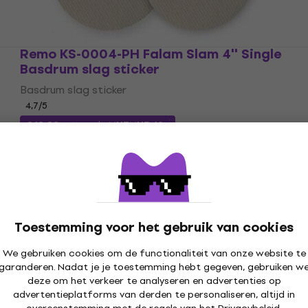
Remo KS-0004-PH Falam Slam 4'' Single
Basdrum slag sticker
Basdrum slag sticker
4,7
/5
€ 18,89
met code
MUZMUZ-10
€ 21,90
Op voorraad
Toestemming voor het gebruik van cookies
We gebruiken cookies om de functionaliteit van onze website te
garanderen. Nadat je je toestemming hebt gegeven, gebruiken w
deze om het verkeer te analyseren en advertenties op
advertentieplatforms van derden te personaliseren, altijd in