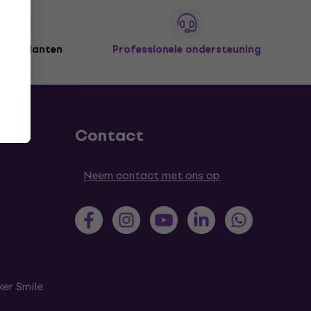
joen klanten
Professionele ondersteuning
Contact
Neem contact met ons op
er Smile