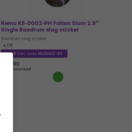
Remo KS-0002-PH Falam Slam 2.5''
Single Basdrum slag sticker
Basdrum slag sticker
4,7
/5
€ 11,90
met code
MUZMUZ-20
€ 14,90
Op voorraad
e