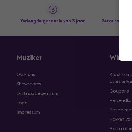
Verlengde garantie van 3 jaar
Retours tot 
Muziker
Winke
Over ons
Klachten 
overeenk
Showrooms
Coupons
Distributiecentrum
Verzendkos
Logo
Betaalme
Impressum
Pakket vo
Extra die