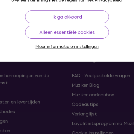
overeenstemming met de regels van het
Privacybeleid
.
Ik ga akkoord
30 dagen
Gratis verzending
vanaf € 299
+3 mil
Alleen essentiële cookies
Meer informatie en instellingen
len
Handige links
en herroepingen van de
FAQ - Veelgestelde vragen
omst
Muziker Blog
Muziker cadeaubon
ten en levertijden
Cadeautips
thodes
Verlanglijst
lgen
Loyaliteitsprogramma Muzik
nsten
Cookie instellingen