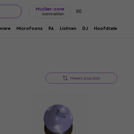
Cadeautips
FAQ
Muziker Blog
Muziker-zone
BE
Aanmelden
ware
Microfoons
PA
Lichten
DJ
Hoofdtelefoons
Meest populair