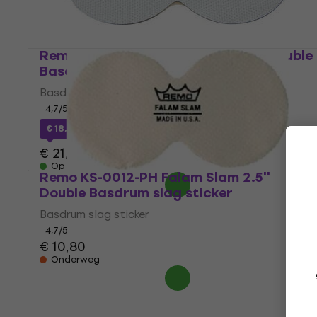
Remo KS-0006-PH Falam Slam 4'' Double
Basdrum slag sticker
Basdrum slag sticker
4,7
/5
€ 18,50
met code
MUZMUZ-15
€ 21,90
Op voorraad
Remo KS-0012-PH Falam Slam 2.5''
Double Basdrum slag sticker
Basdrum slag sticker
4,7
/5
€ 10,80
Onderweg