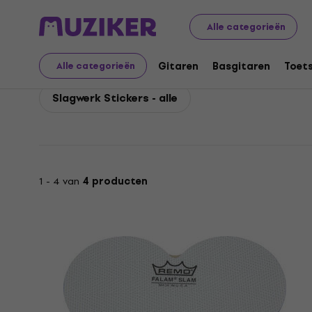
Remo
Drums
Drumvellen
Remo Slagwerk Stickers
Alle categorieën
Remo Slagwerk Sticker
Gitaren
Basgitaren
Toet
Alle categorieën
Slagwerk Stickers - alle
1 - 4 van
4 producten