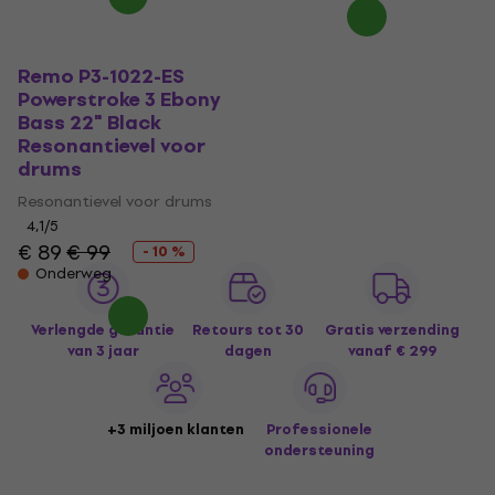
Remo P3-1022-ES
Powerstroke 3 Ebony
Bass 22" Black
Resonantievel voor
drums
Resonantievel voor drums
4,1
/5
€ 89
€ 99
- 10 %
Onderweg
Verlengde garantie
Retours tot 30
Gratis verzending
van 3 jaar
dagen
vanaf € 299
+3 miljoen klanten
Professionele
ondersteuning