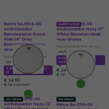
Remo SA-0014-SS
Remo SA-0113-00
HAPPY HOUR
Ambassador
Ambassador Hazy 13"
Renaissance Snare
White Resonantievel
Side 14" Grey
voor drums
Resonantievel voor
Resonantievel voor drums
drums
4,8
/5
Resonantievel voor drums
€ 20,90
met code
5
/5
MUZMUZ-15
€ 29
met code
MUZMUZ-
€ 24,90
15
Op voorraad
€ 34,90
Op voorraad
Remo SA-0112-00
Als nieuw
Als nieuw
Ambassador Hazy 12"
Remo SA-0116-00