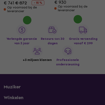
€ 930
€ 741
€ 872
- 15 %
Op voorraad bij de
Op voorraad bij de
leverancier
leverancier
Verlengde garantie
Retours tot 30
Gratis verzending
van 3 jaar
dagen
vanaf € 299
+3 miljoen klanten
Professionele
ondersteuning
Muziker
Winkelen