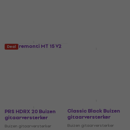
PRS Tremonti MT 15 V2
Deal
Black Buizen
PRS HX-100 Buizen
gitaarversterker
gitaarversterker (Zo
goed als nieuw)
Buizen gitaarversterker
€ 993
Buizen gitaarversterker
Op voorraad
€ 2.259
€ 2.319
Op voorraad
PRS Archon 50W
Classic Black Buizen
PRS HDRX 20 Buizen
gitaarversterker
gitaarversterker
Buizen gitaarversterker
Buizen gitaarversterker