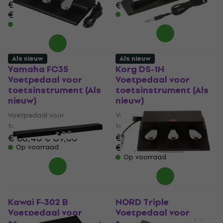
€ 82,50
€ 83,10
€ 86,30
€ 88,30
- 7 %
Op voorraad
Op voorraad
Als nieuw
Als nieuw
Yamaha FC35
Korg DS-1H
Voetpedaal voor
Voetpedaal voor
toetsinstrument (Als
toetsinstrument (Als
nieuw)
nieuw)
Voetpedaal voor
Voetpedaal voor
toetsinstrument
toetsinstrument
€ 51,10
€ 86,40
€ 89,60
€ 57,42
Op voorraad
- 11 %
Op voorraad
Kawai F-302 B
NORD Triple
Voetpedaal voor
Voetpedaal voor