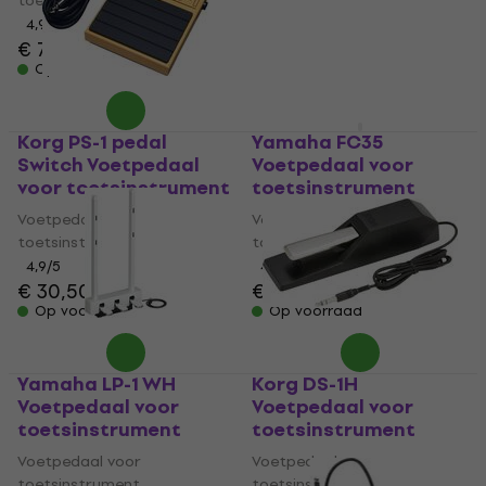
toetsinstrument
toetsinstrument
4,9
/5
4,7
/5
€ 77
€ 99
Op voorraad
Op voorraad
Korg PS-1 pedal
Yamaha FC35
Switch Voetpedaal
Voetpedaal voor
voor toetsinstrument
toetsinstrument
Voetpedaal voor
Voetpedaal voor
toetsinstrument
toetsinstrument
4,9
/5
4,9
/5
€ 30,50
€ 92
Op voorraad
Op voorraad
Yamaha LP-1 WH
Korg DS-1H
Voetpedaal voor
Voetpedaal voor
toetsinstrument
toetsinstrument
Voetpedaal voor
Voetpedaal voor
toetsinstrument
toetsinstrument