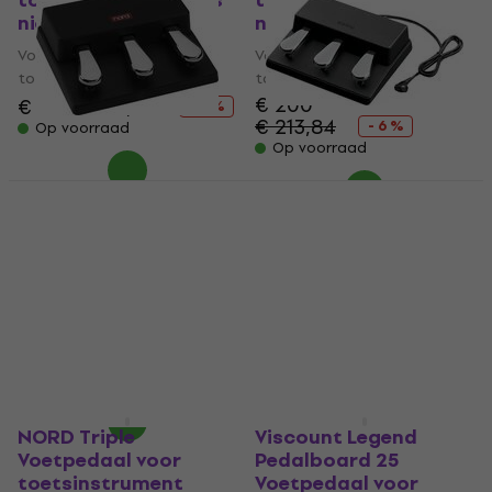
toetsinstrument (Als
toetsinstrument (Als
nieuw)
nieuw)
Voetpedaal voor
Voetpedaal voor
toetsinstrument
toetsinstrument
€ 200
€ 136
€ 144,54
- 6 %
€ 213,84
- 6 %
Op voorraad
Op voorraad
NORD Triple Pedal 2
Kawai GFP-3
Voetpedaal voor
Voetpedaal voor
toetsinstrument
toetsinstrument
Voetpedaal voor
Voetpedaal voor
toetsinstrument
toetsinstrument
€ 151
5
/5
€ 359
Alleen op bestelling
Op voorraad bij de
leverancier
NORD Triple
Viscount Legend
Voetpedaal voor
Pedalboard 25
toetsinstrument
Voetpedaal voor