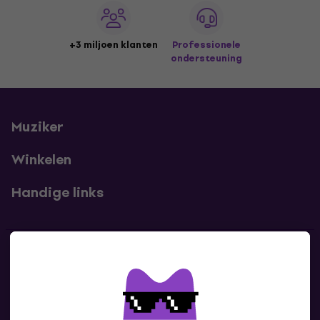
+3 miljoen klanten
Professionele
ondersteuning
Muziker
Winkelen
Handige links
Contact
Neem contact met ons op