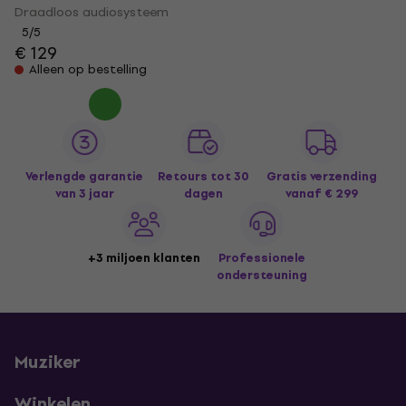
Draadloos audiosysteem
5
/5
€ 129
Alleen op bestelling
Verlengde garantie
Retours tot 30
Gratis verzending
van 3 jaar
dagen
vanaf € 299
+3 miljoen klanten
Professionele
ondersteuning
Muziker
Winkelen