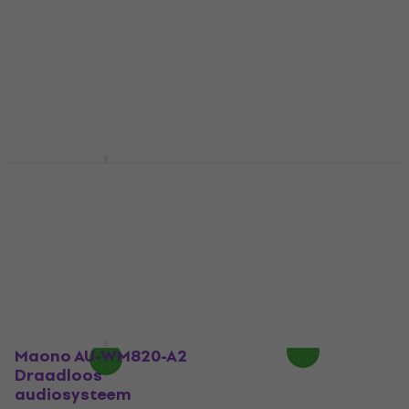
Maono WM650 T5 A2
Draadloos
Maono WM650 T5 A2
audiosysteem
Draadloos
audiosysteem (Als
Draadloos audiosysteem
nieuw)
€ 84,53
met code
Draadloos audiosysteem
MUZMUZ-25
€ 64
€ 119
Op voorraad
Op voorraad
Maono AU-WM820-A2
Draadloos
audiosysteem