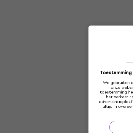
Toestemming v
We gebruiken c
onze websi
toestemming heb
het verkeer t
advertentieplatf
altijd in over