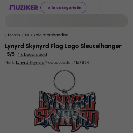
Alle categorieën
Merch
Muzikale merchandise
Lynyrd Skynyrd Flag Logo Sleutelhanger
5
/5
1 x beoordeeld
Merk:
Lynyrd Skynyrd
Productcode: .
1167824