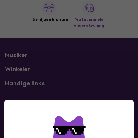
+3 miljoen klanten
Professionele
ondersteuning
Muziker
Winkelen
Handige links
Contact
Neem contact met ons op