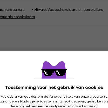
aarversterkers
Hiwatt Voetschakelaars en controllers
kanaals schakelaars
ties
schakelaar
Compatibel met
Toestemming voor het gebruik van cookies
We gebruiken cookies om de functionaliteit van onze website te
garanderen. Nadat je je toestemming hebt gegeven, gebruiken w
deze om het verkeer te analyseren en advertenties op