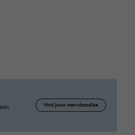
Vind jouw merchandise
 één