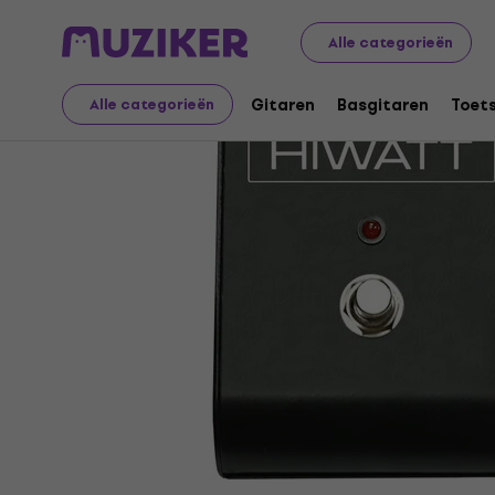
Muziekinstrumenten
Gitaren
Gitaarversterkers
Voe
Alle categorieën
Gitaren
Basgitaren
Toet
Alle categorieën