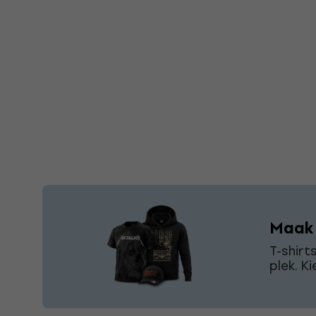
Maak j
T-shirt
plek. Ki