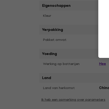
Eigenschappen
Zwar
Kleur
Verpakking
Foot
Pakket omvat
Voeding
Nee
Werking op batterijen
Land
Land van herkomst
Chin
Ik heb een opmerking over parameters