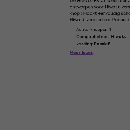
De Hiwatt-FS101 is een eenv
ontworpen voor Hiwatt-verste
knop : Maakt eenvoudig sch
Hiwatt-versterkers. Robuus
omstandigheden van liveoptr
Aantal knoppen:
1
Compatibel met:
Hiwatt
Voeding:
Passief
Meer lezen