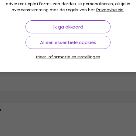
advertentieplatforms van derden te personaliseren, altijd in
overeenstemming met de regels van het
Privacybeleid
.
t
Ik ga akkoord
Alleen essentiële cookies
switch Cable
Meer informatie en instellingen
a