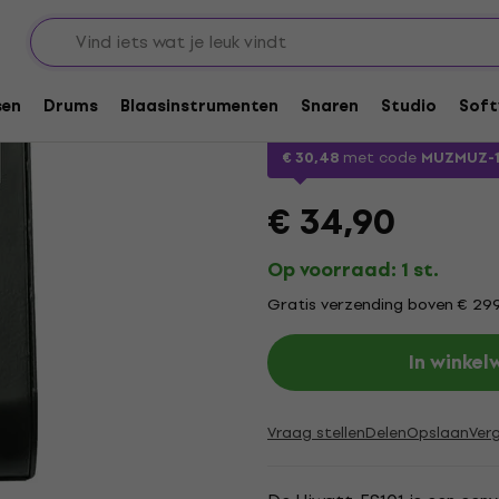
tschakelaars en controllers
Eenkanaals schakelaars
Hiwatt FS101 Voetsc
sen
Drums
Blaasinstrumenten
Snaren
Studio
Soft
Merk:
Hiwatt
Productcode: .
116
€ 30,48
met code
MUZMUZ-
€ 34,90
Op voorraad: 1 st.
Gratis verzending boven € 29
In winke
Vraag stellen
Delen
Opslaan
Verg