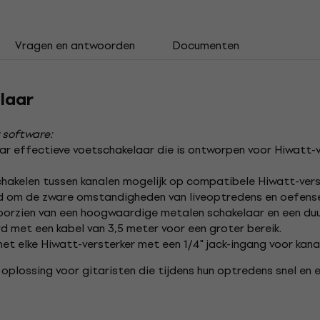
Vragen en antwoorden
Documenten
laar
 software:
r effectieve voetschakelaar die is ontworpen voor Hiwatt-vers
hakelen tussen kanalen mogelijk op compatibele Hiwatt-vers
 om de zware omstandigheden van liveoptredens en oefense
oorzien van een hoogwaardige metalen schakelaar en een du
d met een kabel van 3,5 meter voor een groter bereik.
et elke Hiwatt-versterker met een 1/4" jack-ingang voor kana
plossing voor gitaristen die tijdens hun optredens snel en 