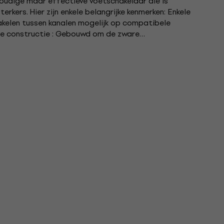
oudige maar effectieve voetschakelaar die is
rkers. Hier zijn enkele belangrijke kenmerken: Enkele
akelen tussen kanalen mogelijk op compatibele
te constructie : Gebouwd om de zware
edens en oefensessies te...