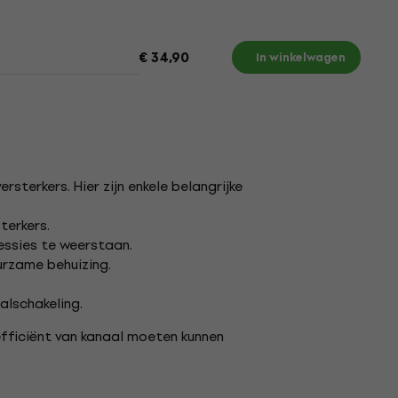
€ 34,90
In winkelwagen
terkers. Hier zijn enkele belangrijke
terkers.
ssies te weerstaan.
urzame behuizing.
alschakeling.
efficiënt van kanaal moeten kunnen