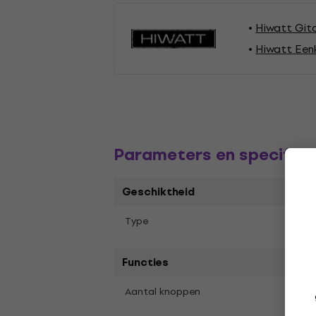
Hiwatt Git
Hiwatt Een
Parameters en specifica
Geschiktheid
Voet
Type
Functies
1
Aantal knoppen