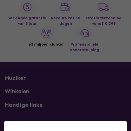
Verlengde garantie
Retours tot 30
Gratis verzending
van 3 jaar
dagen
vanaf € 299
+3 miljoen klanten
Professionele
ondersteuning
Muziker
Winkelen
Handige links