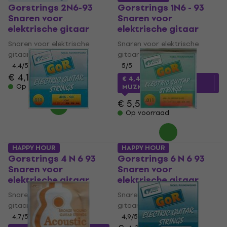
Gorstrings 2N6-93
Gorstrings 1N6 - 93
Snaren voor
Snaren voor
elektrische gitaar
elektrische gitaar
Snaren voor elektrische
Snaren voor elektrische
gitaar
gitaar
4,4
/5
5
/5
€ 4,19
€ 4,49
€ 4,49
met code
Op voorraad
MUZMUZ-15
€ 5,50
Op voorraad
HAPPY HOUR
HAPPY HOUR
Gorstrings 4 N 6 93
Gorstrings 6 N 6 93
Snaren voor
Snaren voor
elektrische gitaar
elektrische gitaar
Snaren voor elektrische
Snaren voor elektrische
gitaar
gitaar
4,7
/5
4,9
/5