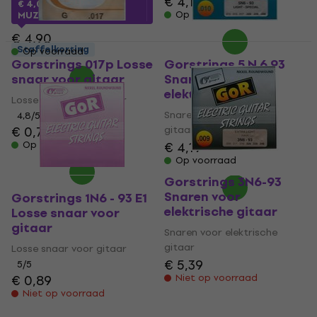
€ 4,19
€ 4,05
met code
Op voorraad
MUZMUZ-15
€ 4,90
Staffelkorting
Op voorraad
Gorstrings 017p Losse
Gorstrings 5 N 6 93
snaar voor gitaar
Snaren voor
elektrische gitaar
Losse snaar voor gitaar
Snaren voor elektrische
4,8
/5
€ 0,79
gitaar
Op voorraad
€ 4,19
Op voorraad
Gorstrings 3N6-93
Snaren voor
Gorstrings 1N6 - 93 E1
elektrische gitaar
Losse snaar voor
gitaar
Snaren voor elektrische
gitaar
Losse snaar voor gitaar
€ 5,39
5
/5
€ 0,89
Niet op voorraad
Niet op voorraad