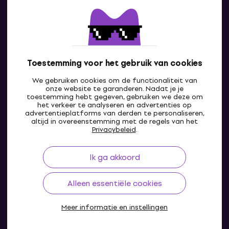
Contact
Neem contact met ons op
Toestemming voor het gebruik van cookies
We gebruiken cookies om de functionaliteit van
onze website te garanderen. Nadat je je
toestemming hebt gegeven, gebruiken we deze om
het verkeer te analyseren en advertenties op
advertentieplatforms van derden te personaliseren,
altijd in overeenstemming met de regels van het
BE
Privacybeleid
.
Ik ga akkoord
Alleen essentiële cookies
Meer informatie en instellingen
© 2004-2026 MUZIKER a.s.