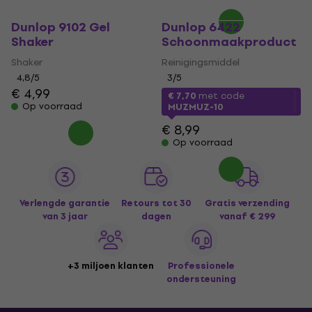
Dunlop 9102 Gel
Dunlop 6422
Shaker
Schoonmaakproduct
Shaker
Reinigingsmiddel
4,8
/5
3
/5
€ 4,99
€ 7,70
met code
Op voorraad
MUZMUZ-10
€ 8,99
Op voorraad
Verlengde garantie
Retours tot 30
Gratis verzending
van 3 jaar
dagen
vanaf € 299
+3 miljoen klanten
Professionele
ondersteuning