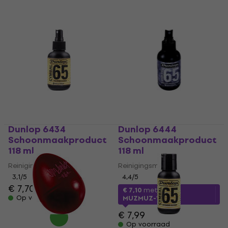
Dunlop 6434
Dunlop 6444
Schoonmaakproduct
Schoonmaakproduct
118 ml
118 ml
Reinigingsmiddel
Reinigingsmiddel
3,1
/5
4,4
/5
€ 7,70
€ 7,99
€ 7,10
met code
Op voorraad
MUZMUZ-10
€ 7,99
Op voorraad