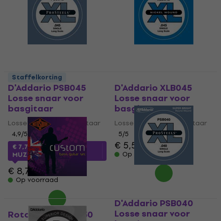
Staffelkorting
D'Addario PSB045
D'Addario XLB045
Losse snaar voor
Losse snaar voor
basgitaar
basgitaar
Losse snaar voor basgitaar
Losse snaar voor basgitaar
4,9
/5
5
/5
€ 5,59
€ 6,19
€ 7,72
met code
Op voorraad
MUZMUZ-10
€ 8,79
Op voorraad
D'Addario PSB040
Losse snaar voor
Rotosound SBL 050