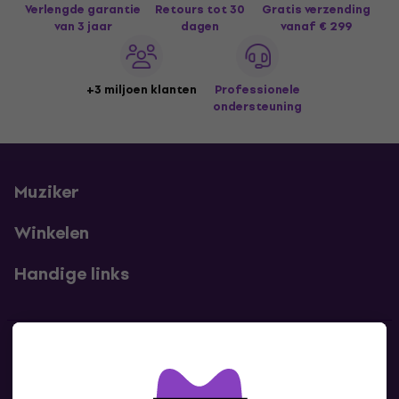
Verlengde garantie
Retours tot 30
Gratis verzending
van 3 jaar
dagen
vanaf € 299
+3 miljoen klanten
Professionele
ondersteuning
Muziker
Winkelen
Handige links
Contact
Neem contact met ons op