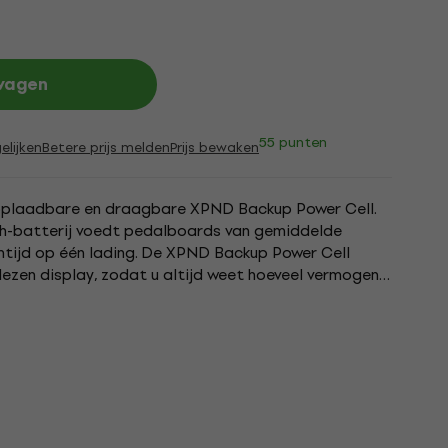
lwagen
55 punten
elijken
Betere prijs melden
Prijs bewaken
 oplaadbare en draagbare XPND Backup Power Cell.
-batterij voedt pedalboards van gemiddelde
mtijd op één lading. De XPND Backup Power Cell
lezen display, zodat u altijd weet hoeveel vermogen u
om op te laden....