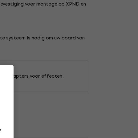
akbevestiging voor montage op XPND en
te systeem is nodig om uw board van
ngsadapters voor effecten
e