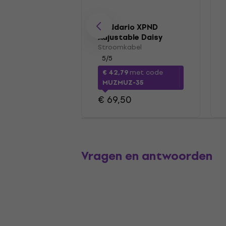
D'Addario XPND
Adjustable Daisy
Chain 200 cm
Stroomkabel
Stroomkabel
5
/5
€ 42,79
met code
MUZMUZ-35
€ 69,50
Vragen en antwoorden