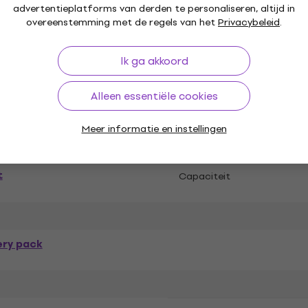
advertentieplatforms van derden te personaliseren, altijd in
overeenstemming met de regels van het
Privacybeleid
.
rij
Ik ga akkoord
Alleen essentiële cookies
Meer informatie en instellingen
t
Capaciteit
ery pack