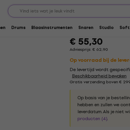
ngsadapters voor effecten
D'Addario XPND Voe
sen
Drums
Blaasinstrumenten
Snaren
Studio
Soft
Merk:
D'Addario
Productcode: .
1
€ 55,30
Adviesprijs: € 62,90
Op voorraad bij de leve
De levertijd wordt gespecifi
Beschikbaarheid bewaken
Gratis verzending boven € 29
Op basis van je bestelli
hebben en zullen we co
leverdatum. Als je niet w
producten (4)
.