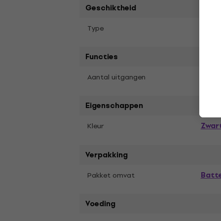
Geschiktheid
Batte
Type
Functies
1
Aantal uitgangen
Eigenschappen
Zwar
Kleur
Verpakking
Batt
Pakket omvat
Voeding