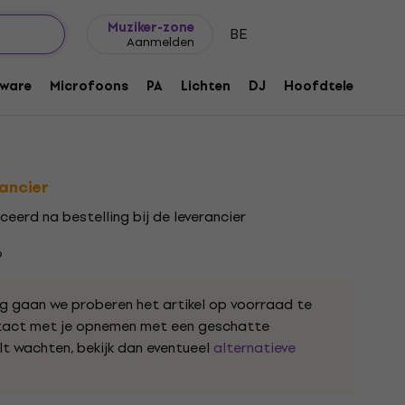
Cadeautips
FAQ
Muziker Blog
Muziker-zone
BE
Aanmelden
dingsadapter
ware
Microfoons
PA
Lichten
DJ
Hoofdtelefoons
167439
rancier
ceerd na bestelling bij de leverancier
9
ng gaan we proberen het artikel op voorraad te
ntact met je opnemen met een geschatte
ilt wachten, bekijk dan eventueel
alternatieve