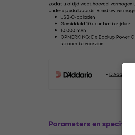
zodat u altijd weet hoeveel vermogen 
andere pedalboards. Breid uw vermoge
USB-C-opladen
Gemiddeld 10+ uur batterijduur
10.000 mAh
OPMERKING: De Backup Power Cel
stroom te voorzien
D'Addario 
Parameters en specifica