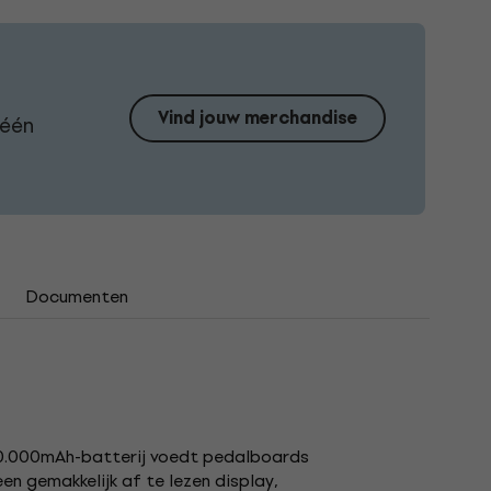
Vind jouw merchandise
 één
Documenten
0.000mAh-batterij voedt pedalboards
n gemakkelijk af te lezen display,