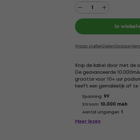
In winke
Vraag stellen
Delen
Opslaan
Verg
Knip de kabel door met de
De geavanceerde 10.000mAh
grootte voor 10+ uur podiu
heeft een gemakkelijk af te 
nog hebt voordat het tijd is 
Spanning:
9V
Stroom:
10,000 mAh
Aantal uitgangen:
1
Meer lezen