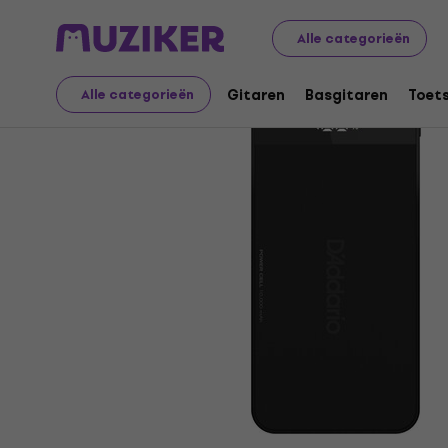
Muziekinstrumenten
Gitaren
Gitaareffecten
Voedi
Alle categorieën
Gitaren
Basgitaren
Toet
Alle categorieën