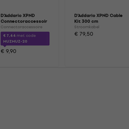
D'Addario XPND
D'Addario XPND Cable
Connectoraccessoir
Kit 300 cm
e
Stroomkabel
Connectoraccessoire
Stroomkabel
€ 79,50
€ 7,44
met code
MUZMUZ-20
€ 9,90