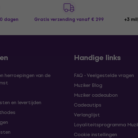
30 dagen
Gratis verzending
vanaf € 299
+3 mil
len
Handige links
en herroepingen van de
FAQ - Veelgestelde vragen
omst
Muziker Blog
Muziker cadeaubon
ten en levertijden
Cadeautips
thodes
Verlanglijst
lgen
Loyaliteitsprogramma Muzik
nsten
Cookie instellingen