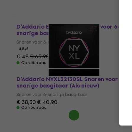
Als nieuw
D'Addario EPS170-6SL Snaren voor 6-
snarige basgitaar
Snaren voor 6-snarige basgitaar
4,8
/5
€ 48
€ 65,90
- 27 %
Op voorraad
D'Addario NYXL32130SL Snaren voor 6-
snarige basgitaar (Als nieuw)
Snaren voor 6-snarige basgitaar
€ 38,30
€ 40,90
Op voorraad