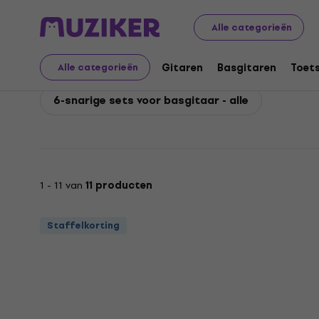
D'Addario
Basgitaren
Snaren voor basgitaar
D'Add
Alle categorieën
D'Addario 6-snarige se
Gitaren
Basgitaren
Toet
Alle categorieën
6-snarige sets voor basgitaar - alle
1 - 11 van
11 producten
Staffelkorting