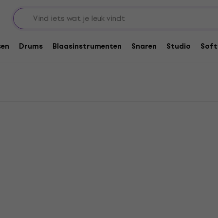
ario 6-snarige sets voor basgitaar
ts voor basgitaar
sen
Drums
Blaasinstrumenten
Snaren
Studio
Soft