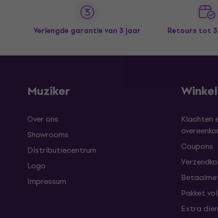
Verlengde garantie van 3 jaar
Retours tot 
Muziker
Winke
Over ons
Klachten 
overeenk
Showrooms
Coupons
Distributiecentrum
Verzendkos
Logo
Betaalme
Impressum
Pakket vo
Extra die