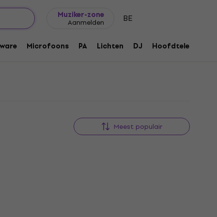
Cadeautips
FAQ
Muziker Blog
Muziker-zone
BE
Aanmelden
ware
Microfoons
PA
Lichten
DJ
Hoofdtelefoons
Meest populair