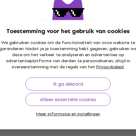
Op voorraad
D'Addario NYXL32130 Snaren voor 6-
snarige basgitaar
Toestemming voor het gebruik van cookies
Snaren voor 6-snarige basgitaar
€ 55,50
We gebruiken cookies om de functionaliteit van onze website te
garanderen. Nadat je je toestemming hebt gegeven, gebruiken w
Op voorraad
deze om het verkeer te analyseren en advertenties op
advertentieplatforms van derden te personaliseren, altijd in
overeenstemming met de regels van het
Privacybeleid
.
D'Addario XTB32130 Snaren voor 6-
snarige basgitaar
Ik ga akkoord
Snaren voor 6-snarige basgitaar
5
/5
Alleen essentiële cookies
€ 33
Niet op voorraad
Meer informatie en instellingen