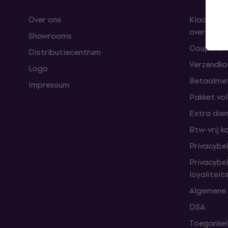
Over ons
Klachten 
overeenk
Showrooms
Coupons
Distributiecentrum
Verzendkos
Logo
Betaalme
Impressum
Pakket vo
Extra die
Btw-vrij k
Privacybe
Privacybe
loyalitei
Algemene
DSA
Toegankeli