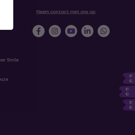
Neem contact met ons op
er Smile
euze