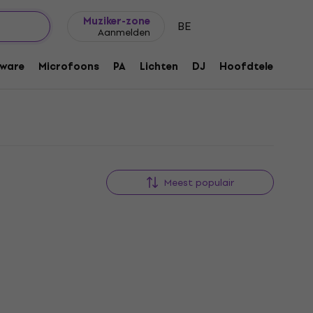
Cadeautips
FAQ
Muziker Blog
Muziker-zone
BE
Aanmelden
ware
Microfoons
PA
Lichten
DJ
Hoofdtelefoons
Meest populair