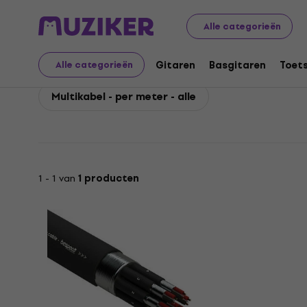
Bespeco
Accessoires
Kabels, connectoren en verloo
Alle categorieën
Bespeco Multikabel - p
Gitaren
Basgitaren
Toet
Alle categorieën
Multikabel - per meter - alle
1 - 1 van
1 producten