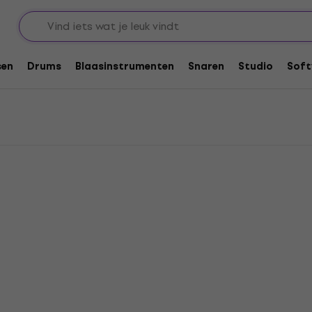
pstukken
Kabel per meter
Bespeco Multikabel - per meter
er meter
sen
Drums
Blaasinstrumenten
Snaren
Studio
Soft