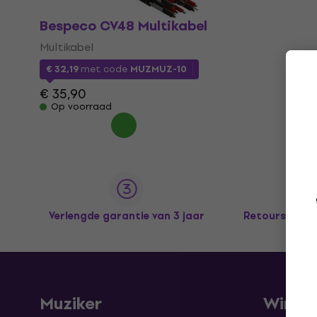
Bespeco CV48 Multikabel
Multikabel
€ 32,19
met code
MUZMUZ-10
€ 35,90
Op voorraad
Verlengde garantie van 3 jaar
Retours tot 
Muziker
Winke