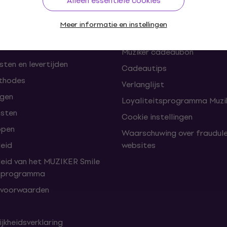
Alleen essentiële cookies
en herroepingen van de
FAQ - Veelgestelde vragen
Meer informatie en instellingen
omst
Muziker Blog
Muziker cadeaubon
ten en levertijden
Cadeautips
thodes
Verlanglijst
lgen
Loyaliteitsprogramma Muzik
nsten
Cookie instellingen
open
Waarschuwing over fraudul
leid
websites
leid van het MUZIKER Smile
tsprogramma
 voorwaarden
jkheidsverklaring